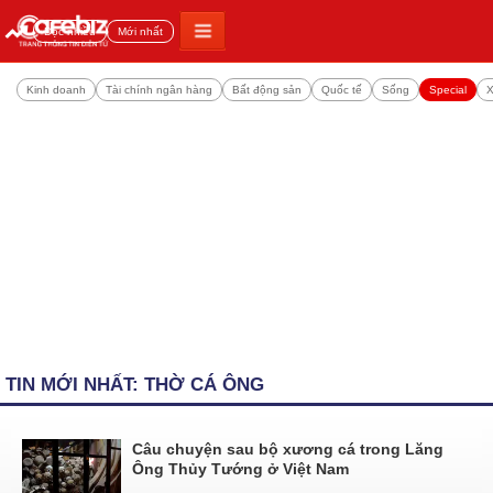
Đọc nhiều
Mới nhất
Kinh doanh
Tài chính ngân hàng
Bất động sản
Quốc tế
Sống
Special
X
TIN MỚI NHẤT: THỜ CÁ ÔNG
Câu chuyện sau bộ xương cá trong Lăng
Ông Thủy Tướng ở Việt Nam