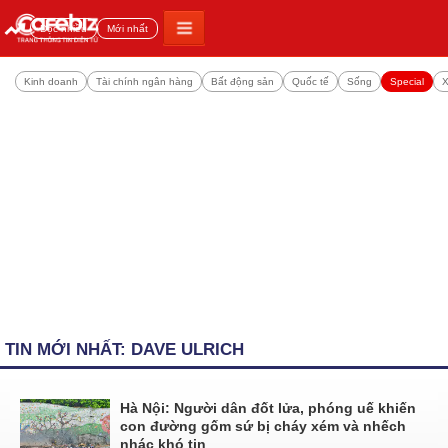
Đọc nhiều
Mới nhất
Kinh doanh
Tài chính ngân hàng
Bất động sản
Quốc tế
Sống
Special
X
TIN MỚI NHẤT: DAVE ULRICH
Hà Nội: Người dân đốt lửa, phóng uế khiến
con đường gốm sứ bị cháy xém và nhếch
nhác khó tin