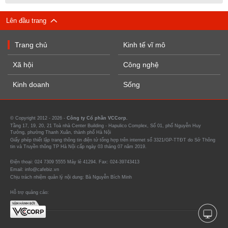
Lên đầu trang
Trang chủ
Kinh tế vĩ mô
Xã hội
Công nghệ
Kinh doanh
Sống
© Copyright 2012 - 2026 -
Công ty Cổ phần VCCorp.
Tầng 17, 19, 20, 21 Toà nhà Center Building - Hapulico Complex, Số 01, phố Nguyễn Huy
Tưởng, phường Thanh Xuân, thành phố Hà Nội
Giấy phép thiết lập trang thông tin điện tử tổng hợp trên internet số 3321/GP-TTĐT do Sở Thông
tin và Truyền thông TP Hà Nội cấp ngày 03 tháng 07 năm 2019.
Điện thoại: 024 7309 5555 Máy lẻ 41294. Fax: 024-39743413
Email: info@cafebiz.vn
Chịu trách nhiệm quản lý nội dung: Bà Nguyễn Bích Minh
Hỗ trợ quảng cáo: