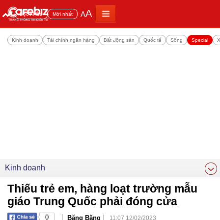
A
A
Đọc nhiều
Mới nhất
Kinh doanh
Tài chính ngân hàng
Bất động sản
Quốc tế
Sống
Special
X
Kinh doanh
Thiếu trẻ em, hàng loạt trường mẫu
giáo Trung Quốc phải đóng cửa
|
|
0
Băng Băng
11:07 12/02/2023