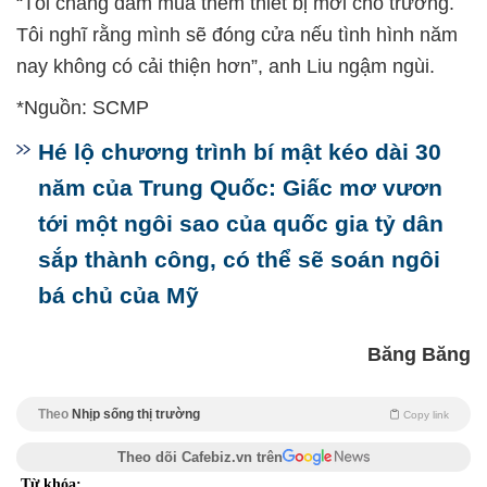
“Tôi chẳng dám mua thêm thiết bị mới cho trường.
Tôi nghĩ rằng mình sẽ đóng cửa nếu tình hình năm
nay không có cải thiện hơn”, anh Liu ngậm ngùi.
*Nguồn: SCMP
Hé lộ chương trình bí mật kéo dài 30
năm của Trung Quốc: Giấc mơ vươn
tới một ngôi sao của quốc gia tỷ dân
sắp thành công, có thể sẽ soán ngôi
bá chủ của Mỹ
Băng Băng
Theo
Nhịp sống thị trường
Copy link
Theo dõi Cafebiz.vn trên
Từ khóa: