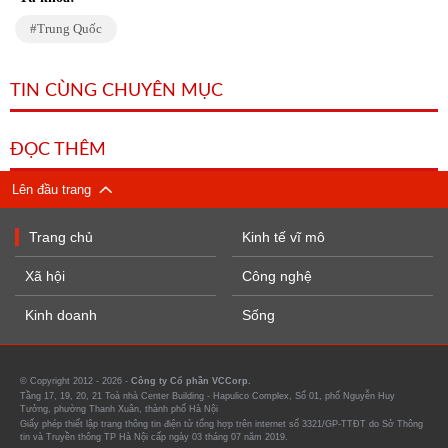
Trung Quốc
TIN CÙNG CHUYÊN MỤC
ĐỌC THÊM
Lên đầu trang
Trang chủ
Kinh tế vĩ mô
Xã hội
Công nghệ
Kinh doanh
Sống
© Copyright 2012 - 2026 -
Công ty Cổ phần VCCorp.
Tầng 17, 19, 20, 21 Toà nhà Center Building - Hapulico Complex, Số 01, phố Nguyễn Huy
Tưởng, phường Thanh Xuân, thành phố Hà Nội
Giấy phép thiết lập trang thông tin điện tử tổng hợp trên internet số 3321/GP-TTĐT do Sở Thông
tin và Truyền thông TP Hà Nội cấp ngày 03 tháng 07 năm 2019.