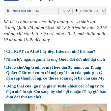
Nghe đọc bài
4:57
Số liệu chính thức cho thấy lượng trẻ sơ sinh tại
Trung Quốc đã giảm 50%, từ 18,8 triệu bé năm 2016
xuống chỉ còn 9,5 triệu trẻ năm 2022, mức thấp nhất
kể từ năm 1949 đến nay.
ChatGPT và AI sẽ hủy diệt Internet như thế nào?
Nhân lực ngành game Trung Quốc đổi đời nhờ đại dịch
Hé lộ chương trình bí mật kéo dài 30 năm của Trung
Quốc: Giấc mơ vươn tới một ngôi sao của quốc gia tỷ
dân sắp thành công, có thể sẽ soán ngôi bá chủ của Mỹ
Động thái của 'gã nhà giàu' Tesla khiến các công ty xe
điện nhỏ lo sợ: Sẵn sàng hy sinh lợi nhuận để hạ giá bán,
dìm đối thủ tới chết