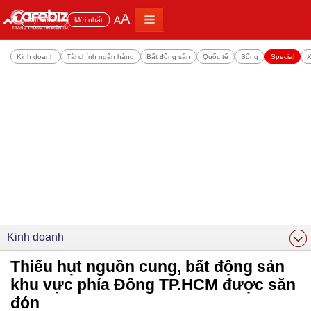
A
A
Đọc nhiều
Mới nhất
Kinh doanh
Tài chính ngân hàng
Bất động sản
Quốc tế
Sống
Special
X
Kinh doanh
Thiếu hụt nguồn cung, bất động sản
khu vực phía Đông TP.HCM được săn
đón