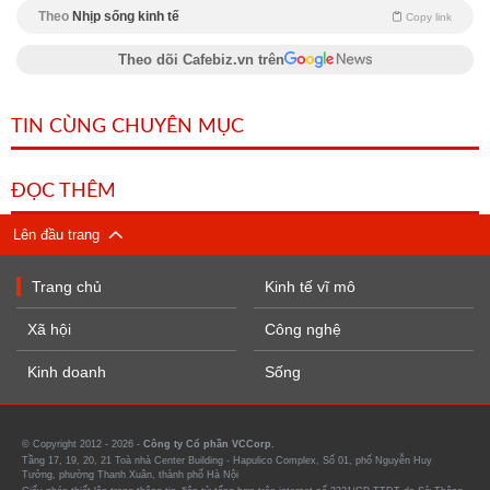
Theo
Nhịp sống kinh tế
Copy link
Theo dõi Cafebiz.vn trên
TIN CÙNG CHUYÊN MỤC
ĐỌC THÊM
Lên đầu trang
Trang chủ
Kinh tế vĩ mô
Xã hội
Công nghệ
Kinh doanh
Sống
© Copyright 2012 - 2026 -
Công ty Cổ phần VCCorp.
Tầng 17, 19, 20, 21 Toà nhà Center Building - Hapulico Complex, Số 01, phố Nguyễn Huy
Tưởng, phường Thanh Xuân, thành phố Hà Nội