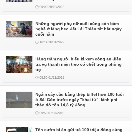
09:00 29/10/2022
Những người phụ nữ cuối cùng còn bám
nghề ở làng heo đất Lái Thiêu tất bật ngày
cuối năm
16:14 26/01/2022
Hàng trăm người hiếu kì xem công an điều
tra vụ thanh niên treo cổ chết trong phòng
trọ
08:50 01/11/2019
Ngắm cây cầu bằng thép Eiffel hơn 100 tuổi
ở Sài Gòn trước ngày "khai tử", kinh phí
tháo dỡ tốn 14,8 tỷ đồng
09:52 07/04/2019
Tên cướp bí ẩn gửi trả 100 triệu đồng cùng