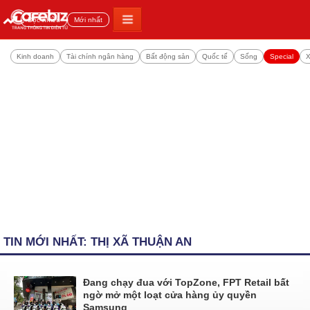
Đọc nhiều
Mới nhất
Kinh doanh
Tài chính ngân hàng
Bất động sản
Quốc tế
Sống
Special
X
TIN MỚI NHẤT: THỊ XÃ THUẬN AN
Đang chạy đua với TopZone, FPT Retail bất
ngờ mở một loạt cửa hàng ủy quyền
Samsung