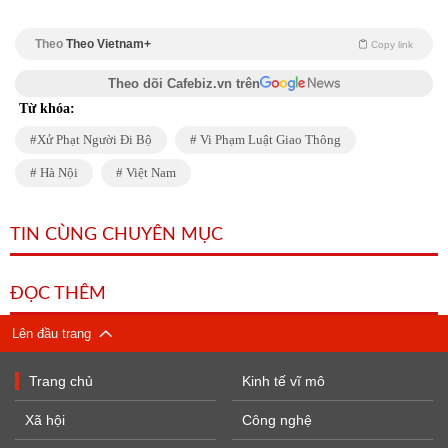
Theo
Theo Vietnam+
Copy link
Theo dõi Cafebiz.vn trên
Từ khóa:
Xử Phạt Người Đi Bộ
Vi Phạm Luật Giao Thông
Hà Nội
Việt Nam
TIN CÙNG CHUYÊN MỤC
ĐỌC THÊM
Lên đầu trang
Trang chủ
Kinh tế vĩ mô
Xã hội
Công nghệ