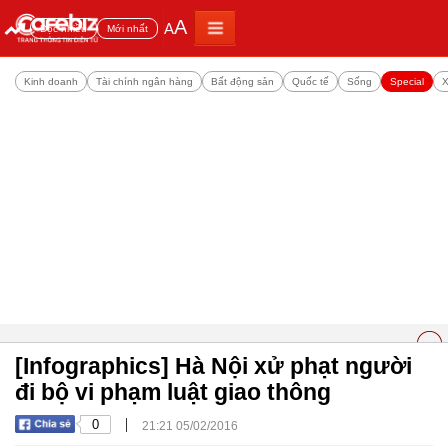
A
A
Đọc nhiều
Mới nhất
Kinh doanh
Tài chính ngân hàng
Bất động sản
Quốc tế
Sống
Special
X
[Infographics] Hà Nội xử phạt người
đi bộ vi phạm luật giao thông
|
0
21:21 05/02/2016