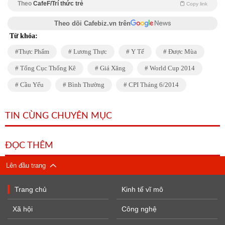
Theo
CafeF/Trí thức trẻ
Copy link
Theo dõi Cafebiz.vn trên
Từ khóa:
Thực Phẩm
Lương Thực
Y Tế
Được Mùa
Tổng Cục Thống Kê
Giá Xăng
World Cup 2014
Cầu Yếu
Bình Thường
CPI Tháng 6/2014
TIN CÙNG CHUYÊN MỤC
ĐỌC THÊM
Lên đầu trang
Trang chủ
Kinh tế vĩ mô
Xã hội
Công nghệ