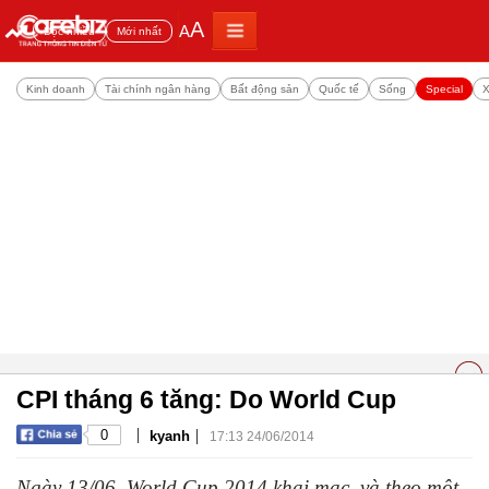
A
A
Đọc nhiều
Mới nhất
Kinh doanh
Tài chính ngân hàng
Bất động sản
Quốc tế
Sống
Special
X
CPI tháng 6 tăng: Do World Cup
|
|
0
kyanh
17:13 24/06/2014
Ngày 13/06, World Cup 2014 khai mạc, và theo một