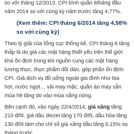
so với tháng 12/2013. CPI bình quân 6tháng đầu
năm 2014 so với cùng kỳ năm trước tăng 4,77%.
(Xem thêm: CPI tháng 6/2014 tăng 4,98%
so với cùng kỳ)
Theo lý giải của tổng cục thống kê, CPI tháng 6 tăng
thấp là do giá các mặt hàng thiết yếu trên thế giới
khá ổn định trong khi nguồn cung các mặt hàng
lương thực, thực phẩm dồi dào, góp phần ổn định
CPI. Giá dịch vụ đồ uống ngoài gia đình như bia
hơi, nước ngọt… vải may mặc, quần áo may sẵn
mùa hè tăng do vào mùa nắng nóng.
Bên cạnh đó, vào ngày 22/4/2014,
giá xăng
tăng
210 đ/lít, giá dầu diezel tăng 170 đ/lít, dầu hỏa tăng
130 đ/lít làm cho chỉ số giá xăng dầu tăng 0,15% so
tháng trước.