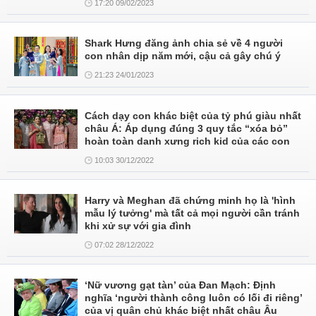
17:20 09/02/2023
Shark Hưng đăng ảnh chia sẻ về 4 người
con nhân dịp năm mới, cậu cả gây chú ý
21:23 24/01/2023
Cách dạy con khác biệt của tỷ phú giàu nhất
châu Á: Áp dụng đúng 3 quy tắc “xóa bỏ”
hoàn toàn danh xưng rich kid của các con
10:03 30/12/2022
Harry và Meghan đã chứng minh họ là 'hình
mẫu lý tưởng' mà tất cả mọi người cần tránh
khi xử sự với gia đình
07:02 28/12/2022
‘Nữ vương gạt tàn’ của Đan Mạch: Định
nghĩa ‘người thành công luôn có lối đi riêng’
của vị quân chủ khác biệt nhất châu Âu