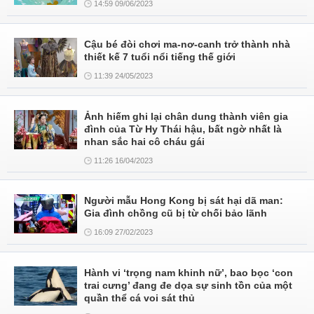
14:59 09/06/2023
Cậu bé đòi chơi ma-nơ-canh trở thành nhà
thiết kế 7 tuổi nổi tiếng thế giới
11:39 24/05/2023
Ảnh hiếm ghi lại chân dung thành viên gia
đình của Từ Hy Thái hậu, bất ngờ nhất là
nhan sắc hai cô cháu gái
11:26 16/04/2023
Người mẫu Hong Kong bị sát hại dã man:
Gia đình chồng cũ bị từ chối bảo lãnh
16:09 27/02/2023
Hành vi ‘trọng nam khinh nữ’, bao bọc ‘con
trai cưng’ đang đe dọa sự sinh tồn của một
quần thể cá voi sát thủ