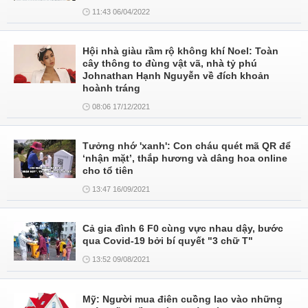
11:43 06/04/2022
Hội nhà giàu rầm rộ không khí Noel: Toàn
cây thông to đùng vật vã, nhà tỷ phú
Johnathan Hạnh Nguyễn về đích khoản
hoành tráng
08:06 17/12/2021
Tưởng nhớ 'xanh': Con cháu quét mã QR để
‘nhận mặt’, thắp hương và dâng hoa online
cho tổ tiên
13:47 16/09/2021
Cả gia đình 6 F0 cùng vực nhau dậy, bước
qua Covid-19 bởi bí quyết "3 chữ T"
13:52 09/08/2021
Mỹ: Người mua điên cuồng lao vào những