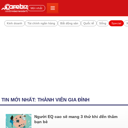
Đọc nhiều
Mới nhất
Kinh doanh
Tài chính ngân hàng
Bất động sản
Quốc tế
Sống
Special
X
TIN MỚI NHẤT: THÀNH VIÊN GIA ĐÌNH
Người EQ cao sẽ mang 3 thứ khi đến thăm
bạn bè