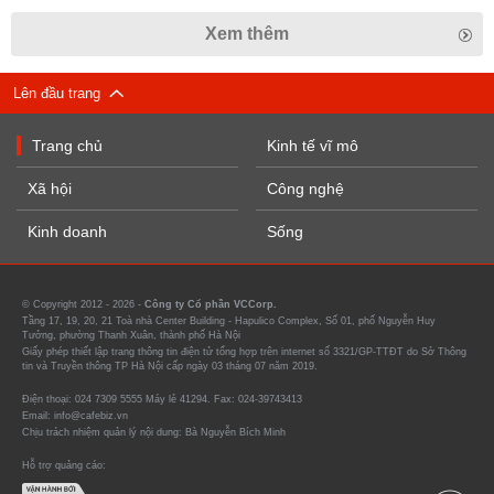
Xem thêm
Lên đầu trang
Trang chủ
Kinh tế vĩ mô
Xã hội
Công nghệ
Kinh doanh
Sống
© Copyright 2012 - 2026 -
Công ty Cổ phần VCCorp.
Tầng 17, 19, 20, 21 Toà nhà Center Building - Hapulico Complex, Số 01, phố Nguyễn Huy
Tưởng, phường Thanh Xuân, thành phố Hà Nội
Giấy phép thiết lập trang thông tin điện tử tổng hợp trên internet số 3321/GP-TTĐT do Sở Thông
tin và Truyền thông TP Hà Nội cấp ngày 03 tháng 07 năm 2019.
Điện thoại: 024 7309 5555 Máy lẻ 41294. Fax: 024-39743413
Email: info@cafebiz.vn
Chịu trách nhiệm quản lý nội dung: Bà Nguyễn Bích Minh
Hỗ trợ quảng cáo: