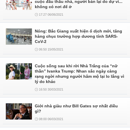
cuộc đấu thầu nhà, người bán lại do dự vì...
không có nơi để ở
17:27 06/06/2021
Nóng: Bắc Giang xuất hiện ổ dịch mới, tăng
hàng chục trường hợp dương tính SARS-
CoV-2
06:50 15/05/2021
Cuộc sống sau khi rời Nhà Trắng của “nữ
thần” Ivanka Trump: Nhan sắc ngày càng
rạng ngời nhưng người hâm mộ lại lo lắng vì
lý do khác
16:50 30/03/2021
Giới nhà giàu như Bill Gates sợ nhất điều
gì?
08:00 06/03/2021