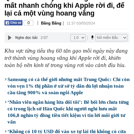
mất nhanh chóng khi Apple rời đi, để
lại cả một vùng hoang vắng
|
|
0
Băng Băng
11:37 03/05/2024
Nghe đọc bài
2:07
Khu vực từng tiêu thụ 60 tấn gạo mỗi ngày này đang
trở thành vùng hoang vắng khi Apple rời đi, khiến
toàn bộ nền kinh tế trong vùng rơi vào cảnh đìu hiu.
Samsung có cả thế giới nhưng mất Trung Quốc: Chỉ còn
vỏn vẹn 1% thị phần ở xứ sở tỷ dân dù lợi nhuận toàn
cầu tăng 900% và soán ngôi Apple
‘Nhân viên ngân hàng lừa dối tôi’: Bê bối lớn chưa từng
có trong lịch sử Hàn Quốc khi người nghỉ hưu mất
106,8 nghìn tỷ đồng tiền tiết kiệm vì tin lời môi giới tư
vấn
‘Không có 10 tỷ USD đổ vào xe tự lái thì không có cửa