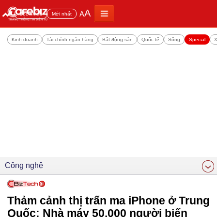
A
A
Đọc nhiều
Mới nhất
Kinh doanh
Tài chính ngân hàng
Bất động sản
Quốc tế
Sống
Special
X
Công nghệ
Thảm cảnh thị trấn ma iPhone ở Trung
Quốc: Nhà máy 50.000 người biến