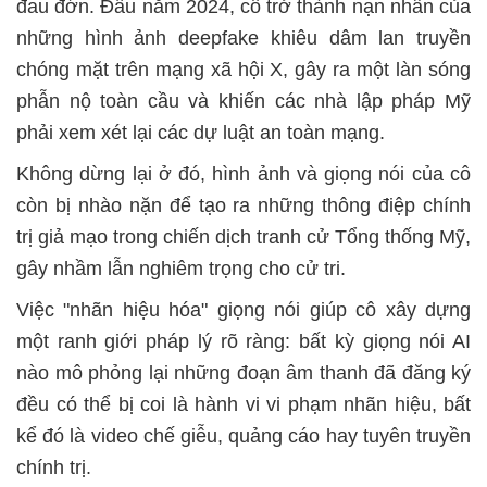
đau đớn. Đầu năm 2024, cô trở thành nạn nhân của
những hình ảnh deepfake khiêu dâm lan truyền
chóng mặt trên mạng xã hội X, gây ra một làn sóng
phẫn nộ toàn cầu và khiến các nhà lập pháp Mỹ
phải xem xét lại các dự luật an toàn mạng.
Không dừng lại ở đó, hình ảnh và giọng nói của cô
còn bị nhào nặn để tạo ra những thông điệp chính
trị giả mạo trong chiến dịch tranh cử Tổng thống Mỹ,
gây nhầm lẫn nghiêm trọng cho cử tri.
Việc "nhãn hiệu hóa" giọng nói giúp cô xây dựng
một ranh giới pháp lý rõ ràng: bất kỳ giọng nói AI
nào mô phỏng lại những đoạn âm thanh đã đăng ký
đều có thể bị coi là hành vi vi phạm nhãn hiệu, bất
kể đó là video chế giễu, quảng cáo hay tuyên truyền
chính trị.