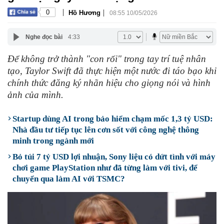
|
|
0
Hồ Hương
08:55 10/05/2026
Nghe đọc bài
4:33
Để không trở thành "con rối" trong tay trí tuệ nhân
tạo, Taylor Swift đã thực hiện một nước đi táo bạo khi
chính thức đăng ký nhãn hiệu cho giọng nói và hình
ảnh của mình.
Startup dùng AI trong bảo hiểm chạm mốc 1,3 tỷ USD:
Nhà đầu tư tiếp tục lên cơn sốt với công nghệ thông
minh trong ngành mới
Bỏ túi 7 tỷ USD lợi nhuận, Sony liệu có dứt tình với máy
chơi game PlayStation như đã từng làm với tivi, để
chuyển qua làm AI với TSMC?