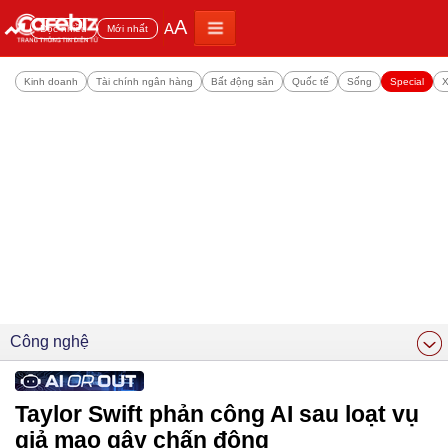
A
A
Đọc nhiều
Mới nhất
Kinh doanh
Tài chính ngân hàng
Bất động sản
Quốc tế
Sống
Special
X
Công nghệ
Taylor Swift phản công AI sau loạt vụ
giả mạo gây chấn động