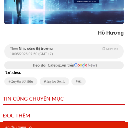
Hồ Hương
Theo
Nhịp sống thị trường
Copy link
10/05/2026 07:50 (GMT +7)
Theo dõi Cafebiz.vn trên
Từ khóa:
Quyền Sở Hữu
Taylor Swift
AI
TIN CÙNG CHUYÊN MỤC
ĐỌC THÊM
Lên đầu trang