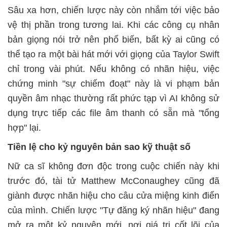
Sâu xa hơn, chiến lược này còn nhắm tới việc bảo
vệ thị phần trong tương lai. Khi các công cụ nhân
bản giọng nói trở nên phổ biến, bất kỳ ai cũng có
thể tạo ra một bài hát mới với giọng của Taylor Swift
chỉ trong vài phút. Nếu không có nhãn hiệu, việc
chứng minh "sự chiếm đoạt" này là vi phạm bản
quyền âm nhạc thường rất phức tạp vì AI không sử
dụng trực tiếp các file âm thanh có sẵn mà "tổng
hợp" lại.
Tiền lệ cho kỷ nguyên bản sao kỹ thuật số
Nữ ca sĩ không đơn độc trong cuộc chiến này khi
trước đó, tài tử Matthew McConaughey cũng đã
giành được nhãn hiệu cho câu cửa miệng kinh điển
của mình. Chiến lược "Tự đăng ký nhãn hiệu" đang
mở ra một kỷ nguyên mới, nơi giá trị cốt lõi của