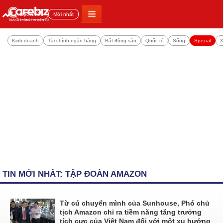
Đọc nhiều
Mới nhất
Kinh doanh
Tài chính ngân hàng
Bất động sản
Quốc tế
Sống
Special
X
TIN MỚI NHẤT: TẬP ĐOÀN AMAZON
Từ cú chuyển mình của Sunhouse, Phó chủ
tịch Amazon chỉ ra tiềm năng tăng trưởng
tích cực của Việt Nam đối với một xu hướng