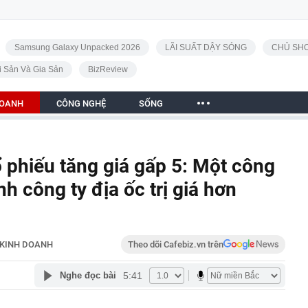
Samsung Galaxy Unpacked 2026
LÃI SUẤT DẬY SÓNG
CHỦ SHO
i Sản Và Gia Sản
BizReview
DOANH
CÔNG NGHỆ
SỐNG
ổ phiếu tăng giá gấp 5: Một công
nh công ty địa ốc trị giá hơn
KINH DOANH
Theo dõi Cafebiz.vn trên
5:41
Nghe đọc bài