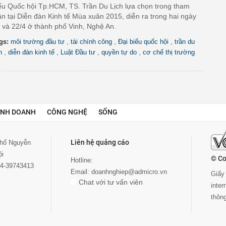
ểu Quốc hội Tp.HCM, TS. Trần Du Lịch lựa chọn trong tham
ận tại Diễn đàn Kinh tế Mùa xuân 2015, diễn ra trong hai ngày
 và 22/4 ở thành phố Vinh, Nghệ An.
,
,
,
gs:
môi trường đầu tư
tài chính công
Đại biểu quốc hội
trần du
,
,
,
,
h
diễn đàn kinh tế
Luật Đầu tư
quyền tự do
cơ chế thị trường
INH DOANH
CÔNG NGHỆ
SỐNG
Liên hệ quảng cáo
 phố Nguyễn
ội
© Co
Hotline:
024-39743413
Email:
doanhnghiep@admicro.vn
Giấy 
Chat với tư vấn viên
inte
thôn