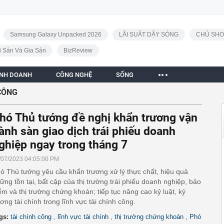
Samsung Galaxy Unpacked 2026
LÃI SUẤT DẬY SÓNG
CHỦ SHO
i Sản Và Gia Sản
BizReview
INH DOANH
CÔNG NGHỆ
SỐNG
CÔNG
hó Thủ tướng đề nghị khẩn trương vận
ành sàn giao dịch trái phiếu doanh
ghiệp ngay trong tháng 7
/07/2023 04:05:00 PM
ó Thủ tướng yêu cầu khẩn trương xử lý thực chất, hiệu quả
ững tồn tại, bất cập của thị trường trái phiếu doanh nghiệp, bảo
ểm và thị trường chứng khoán; tiếp tục nâng cao kỷ luật, kỷ
ơng tài chính trong lĩnh vực tài chính công.
,
,
,
gs:
tài chính công
lĩnh vực tài chính
thị trường chứng khoán
Phó