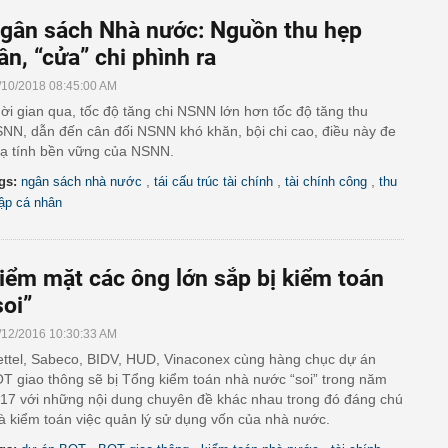
gân sách Nhà nước: Nguồn thu hẹp
ần, “cửa” chi phình ra
/10/2018 08:45:00 AM
ời gian qua, tốc độ tăng chi NSNN lớn hơn tốc độ tăng thu
NN, dẫn đến cân đối NSNN khó khăn, bội chi cao, điều này đe
ạ tính bền vững của NSNN.
,
,
,
gs:
ngân sách nhà nước
tái cấu trúc tài chính
tài chính công
thu
ập cá nhân
iểm mặt các ông lớn sắp bị kiểm toán
soi”
/12/2016 10:30:33 AM
ettel, Sabeco, BIDV, HUD, Vinaconex cùng hàng chục dự án
T giao thông sẽ bị Tổng kiểm toán nhà nước “soi” trong năm
17 với những nội dung chuyên đề khác nhau trong đó đáng chú
là kiểm toán việc quản lý sử dụng vốn của nhà nước.