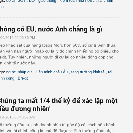
,
,
,
gs:
dự án BOT
BOT giao thông
kiểm toán nhà nước
tài chính
ng
hông có EU, nước Anh chẳng là gì
/06/2016 02:06:36 PM
eo khảo sát của hãng Ipsos Mori, hơn 50% số cử tri Anh thừa
ận vấn nạn người nhập cư là lý do chính khiến họ bỏ phiếu cho
exit. Tuy nhiên, những người di cư lại có nhiều đóng góp cho
n kinh tế nước này.
,
,
,
gs:
người nhập cư
Liên minh châu Âu
tăng trưởng kinh tế
tài
,
ính công
Brexit
Chúng ta mất 1/4 thế kỷ để xác lập một
iều đương nhiên'
/04/2015 08:48:57 AM
i trường đầu tư kinh doanh nhìn từ góc độ cải cách nền hành
ính và tài chính công là chủ đề được vị Phó trưởng đoàn đại