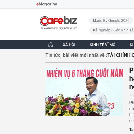
Bỏ qua điều hướng
CafeBiz - Trang chủ
Made By Google 2026
Kế Nghiệp - Góc Nhìn Tà
XÃ HỘI
KINH TẾ VĨ MÔ
K
Tin tức, bài viết mới nhất về :
TÀI CHÍNH 
P
h
n
13
Ph
nh
hi
cư
Ta