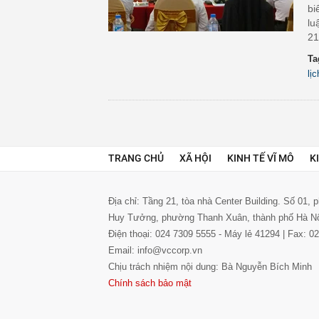
bi
lu
21
Ta
lịc
TRANG CHỦ
XÃ HỘI
KINH TẾ VĨ MÔ
K
Địa chỉ: Tầng 21, tòa nhà Center Building. Số 01,
Huy Tưởng, phường Thanh Xuân, thành phố Hà N
Điện thoại: 024 7309 5555 - Máy lẻ 41294 | Fax: 
Email: info@vccorp.vn
Chịu trách nhiệm nội dung: Bà Nguyễn Bích Minh
Chính sách bảo mật