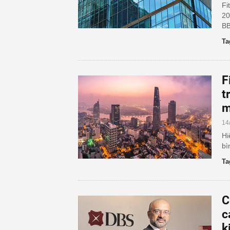
Fi
20
BB
Ta
F
t
m
14
Hi
bì
Ta
C
c
k