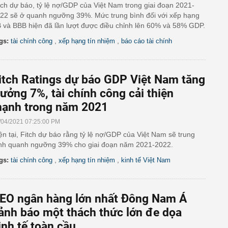
tch dự báo, tỷ lệ nợ/GDP của Việt Nam trong giai đoạn 2021-
22 sẽ ở quanh ngưỡng 39%. Mức trung bình đối với xếp hạng
 và BBB hiện đã lần lượt được điều chỉnh lên 60% và 58% GDP.
,
,
gs:
tài chính công
xếp hạng tín nhiệm
báo cáo tài chính
itch Ratings dự báo GDP Việt Nam tăng
rưởng 7%, tài chính công cải thiện
ạnh trong năm 2021
/04/2021 07:25:00 PM
ện tại, Fitch dự báo rằng tỷ lệ nợ/GDP của Việt Nam sẽ trung
nh quanh ngưỡng 39% cho giai đoạn năm 2021-2022.
,
,
gs:
tài chính công
xếp hạng tín nhiệm
kinh tế Việt Nam
EO ngân hàng lớn nhất Đông Nam Á
ảnh báo một thách thức lớn đe dọa
inh tế toàn cầu