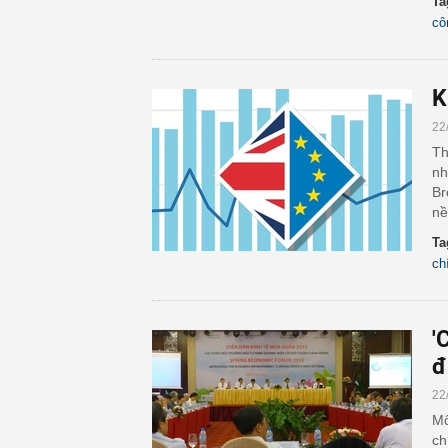
Ta
cô
K
22
Th
nh
Br
nề
Ta
ch
'
đ
22
Mô
ch