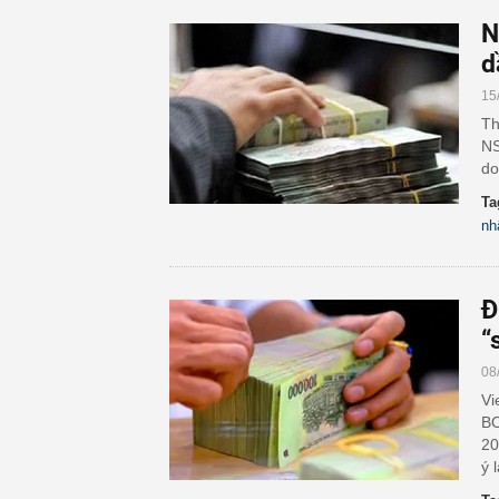
N
d
15
Th
NS
do
Ta
nh
Đ
“
08
Vi
BO
20
ý 