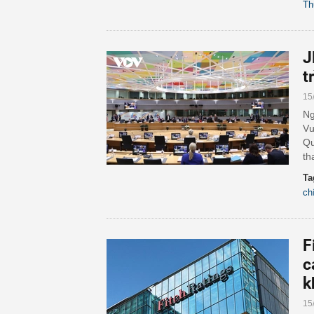
Th
J
t
15
Ng
Vư
Qu
th
Ta
ch
F
c
k
15