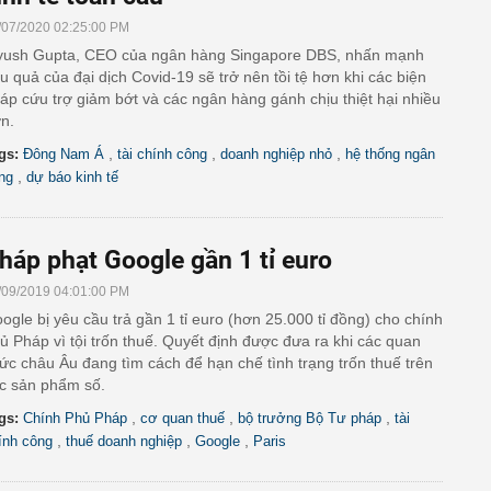
/07/2020 02:25:00 PM
yush Gupta, CEO của ngân hàng Singapore DBS, nhấn mạnh
u quả của đại dịch Covid-19 sẽ trở nên tồi tệ hơn khi các biện
áp cứu trợ giảm bớt và các ngân hàng gánh chịu thiệt hại nhiều
n.
,
,
,
gs:
Đông Nam Á
tài chính công
doanh nghiệp nhỏ
hệ thống ngân
,
ng
dự báo kinh tế
háp phạt Google gần 1 tỉ euro
/09/2019 04:01:00 PM
ogle bị yêu cầu trả gần 1 tỉ euro (hơn 25.000 tỉ đồng) cho chính
ủ Pháp vì tội trốn thuế. Quyết định được đưa ra khi các quan
ức châu Âu đang tìm cách để hạn chế tình trạng trốn thuế trên
c sản phẩm số.
,
,
,
gs:
Chính Phủ Pháp
cơ quan thuế
bộ trưởng Bộ Tư pháp
tài
,
,
,
ính công
thuế doanh nghiệp
Google
Paris