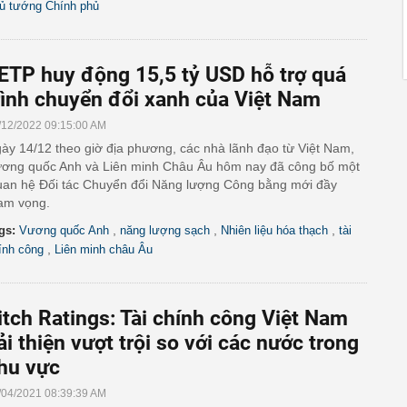
ủ tướng Chính phủ
ETP huy động 15,5 tỷ USD hỗ trợ quá
rình chuyển đổi xanh của Việt Nam
/12/2022 09:15:00 AM
ày 14/12 theo giờ địa phương, các nhà lãnh đạo từ Việt Nam,
ơng quốc Anh và Liên minh Châu Âu hôm nay đã công bố một
an hệ Đối tác Chuyển đổi Năng lượng Công bằng mới đầy
am vọng.
,
,
,
gs:
Vương quốc Anh
năng lượng sạch
Nhiên liệu hóa thạch
tài
,
ính công
Liên minh châu Âu
itch Ratings: Tài chính công Việt Nam
ải thiện vượt trội so với các nước trong
hu vực
/04/2021 08:39:39 AM