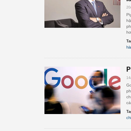
20
Pi
hậ
ph
hơ
Ta
hà
P
14
Go
ph
ch
cá
Ta
ch