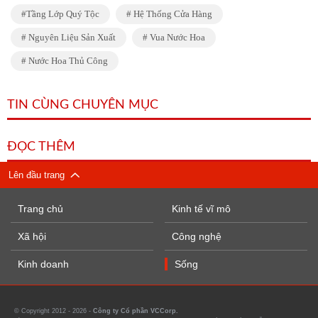
Tầng Lớp Quý Tộc
Hệ Thống Cửa Hàng
Nguyên Liệu Sản Xuất
Vua Nước Hoa
Nước Hoa Thủ Công
TIN CÙNG CHUYÊN MỤC
ĐỌC THÊM
Lên đầu trang
Trang chủ
Kinh tế vĩ mô
Xã hội
Công nghệ
Kinh doanh
Sống
© Copyright 2012 - 2026 -
Công ty Cổ phần VCCorp.