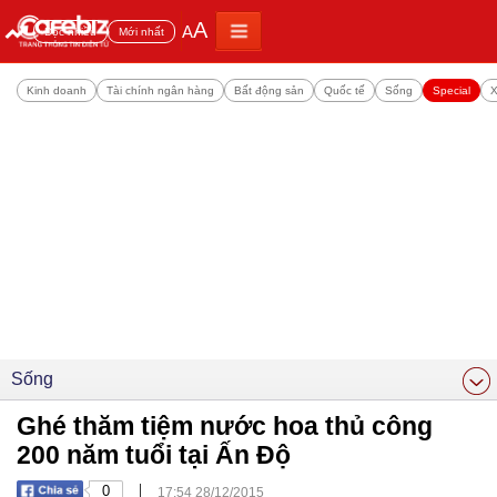
A
A
Đọc nhiều
Mới nhất
Kinh doanh
Tài chính ngân hàng
Bất động sản
Quốc tế
Sống
Special
X
Sống
Ghé thăm tiệm nước hoa thủ công
200 năm tuổi tại Ấn Độ
|
0
17:54 28/12/2015