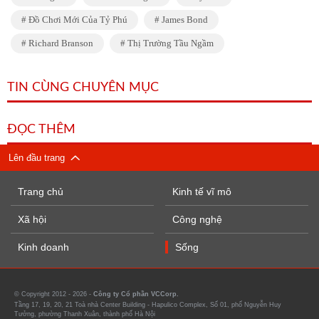
Đồ Chơi Mới Của Tỷ Phú
James Bond
Richard Branson
Thị Trường Tầu Ngầm
TIN CÙNG CHUYÊN MỤC
ĐỌC THÊM
Lên đầu trang
Trang chủ
Kinh tế vĩ mô
Xã hội
Công nghệ
Kinh doanh
Sống
© Copyright 2012 - 2026 -
Công ty Cổ phần VCCorp.
Tầng 17, 19, 20, 21 Toà nhà Center Building - Hapulico Complex, Số 01, phố Nguyễn Huy
Tưởng, phường Thanh Xuân, thành phố Hà Nội