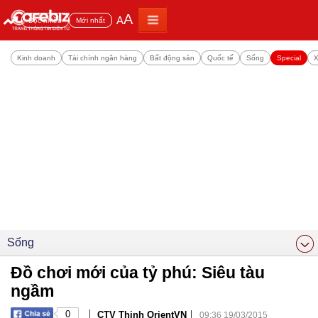
A
A
Đọc nhiều
Mới nhất
Kinh doanh
Tài chính ngân hàng
Bất động sản
Quốc tế
Sống
Special
X
Sống
Đồ chơi mới của tỷ phú: Siêu tàu
ngầm
|
|
0
CTV Thinh OrientVN
09:36 19/03/2015