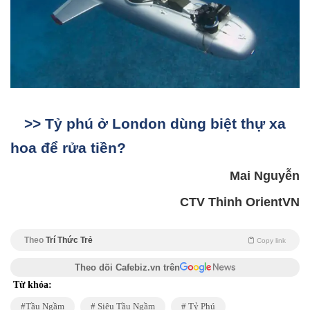
>> Tỷ phú ở London dùng biệt thự xa
hoa để rửa tiền?
Mai Nguyễn
CTV Thinh OrientVN
Theo
Trí Thức Trẻ
Copy link
Theo dõi Cafebiz.vn trên
Từ khóa:
Tầu Ngầm
Siêu Tầu Ngầm
Tỷ Phú