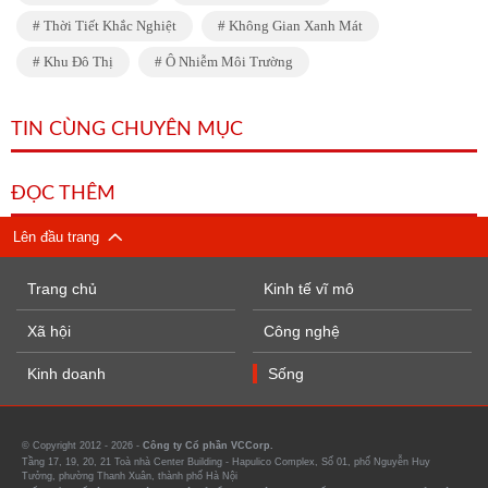
Thời Tiết Khắc Nghiệt
Không Gian Xanh Mát
Khu Đô Thị
Ô Nhiễm Môi Trường
TIN CÙNG CHUYÊN MỤC
ĐỌC THÊM
Lên đầu trang
Trang chủ
Kinh tế vĩ mô
Xã hội
Công nghệ
Kinh doanh
Sống
© Copyright 2012 - 2026 -
Công ty Cổ phần VCCorp.
Tầng 17, 19, 20, 21 Toà nhà Center Building - Hapulico Complex, Số 01, phố Nguyễn Huy
Tưởng, phường Thanh Xuân, thành phố Hà Nội