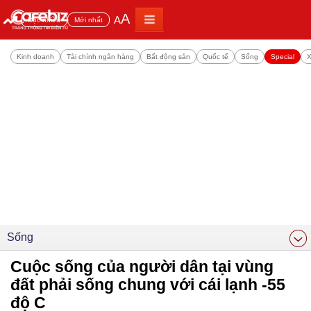
A
A
Đọc nhiều
Mới nhất
Kinh doanh
Tài chính ngân hàng
Bất động sản
Quốc tế
Sống
Special
X
Sống
Cuộc sống của người dân tại vùng
đất phải sống chung với cái lạnh -55
độ C