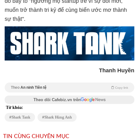
đó bày tỏ "ngưỡng mộ startup trẻ vì sự đổi mới,
muốn trở thành tri kỷ để cùng biến ước mơ thành
sự thật".
Thanh Huyền
Theo
An ninh Tiền tệ
Copy link
Theo dõi Cafebiz.vn trên
Từ khóa:
Shark Tank
Shark Hùng Anh
TIN CÙNG CHUYÊN MỤC