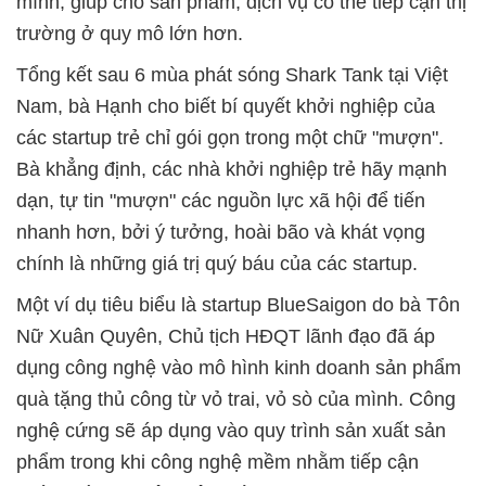
mình, giúp cho sản phẩm, dịch vụ có thể tiếp cận thị
trường ở quy mô lớn hơn.
Tổng kết sau 6 mùa phát sóng Shark Tank tại Việt
Nam, bà Hạnh cho biết bí quyết khởi nghiệp của
các startup trẻ chỉ gói gọn trong một chữ "mượn".
Bà khẳng định, các nhà khởi nghiệp trẻ hãy mạnh
dạn, tự tin "mượn" các nguồn lực xã hội để tiến
nhanh hơn, bởi ý tưởng, hoài bão và khát vọng
chính là những giá trị quý báu của các startup.
Một ví dụ tiêu biểu là startup BlueSaigon do bà Tôn
Nữ Xuân Quyên, Chủ tịch HĐQT lãnh đạo đã áp
dụng công nghệ vào mô hình kinh doanh sản phẩm
quà tặng thủ công từ vỏ trai, vỏ sò của mình. Công
nghệ cứng sẽ áp dụng vào quy trình sản xuất sản
phẩm trong khi công nghệ mềm nhằm tiếp cận