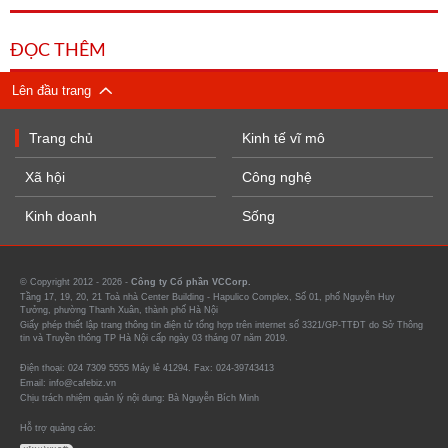
ĐỌC THÊM
Lên đầu trang
Trang chủ
Kinh tế vĩ mô
Xã hội
Công nghệ
Kinh doanh
Sống
© Copyright 2012 - 2026 -
Công ty Cổ phần VCCorp.
Tầng 17, 19, 20, 21 Toà nhà Center Building - Hapulico Complex, Số 01, phố Nguyễn Huy
Tưởng, phường Thanh Xuân, thành phố Hà Nội
Giấy phép thiết lập trang thông tin điện tử tổng hợp trên internet số 3321/GP-TTĐT do Sở Thông
tin và Truyền thông TP Hà Nội cấp ngày 03 tháng 07 năm 2019.
Điện thoại: 024 7309 5555 Máy lẻ 41294. Fax: 024-39743413
Email: info@cafebiz.vn
Chịu trách nhiệm quản lý nội dung: Bà Nguyễn Bích Minh
Hỗ trợ quảng cáo: