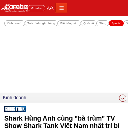
A
A
Đọc nhiều
Mới nhất
Kinh doanh
Tài chính ngân hàng
Bất động sản
Quốc tế
Sống
Special
X
Kinh doanh
Shark Hùng Anh cùng "bà trùm" TV
Show Shark Tank Việt Nam nhất trí bí