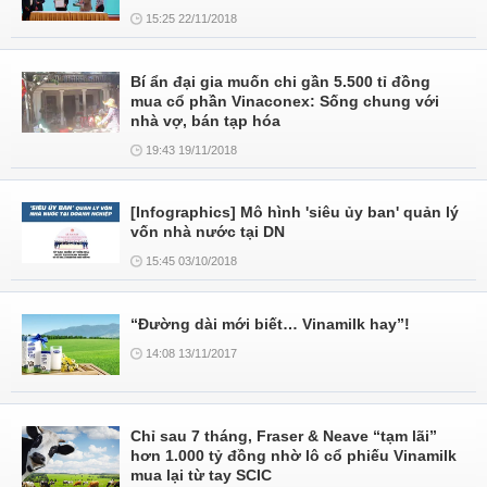
15:25 22/11/2018
Bí ẩn đại gia muốn chi gần 5.500 tỉ đồng
mua cổ phần Vinaconex: Sống chung với
nhà vợ, bán tạp hóa
19:43 19/11/2018
[Infographics] Mô hình 'siêu ủy ban' quản lý
vốn nhà nước tại DN
15:45 03/10/2018
“Đường dài mới biết… Vinamilk hay”!
14:08 13/11/2017
Chỉ sau 7 tháng, Fraser & Neave “tạm lãi”
hơn 1.000 tỷ đồng nhờ lô cổ phiếu Vinamilk
mua lại từ tay SCIC