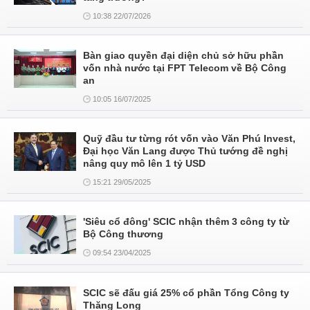
10:38 22/07/2026
Bàn giao quyền đại diện chủ sở hữu phần
vốn nhà nước tại FPT Telecom về Bộ Công
an
10:05 16/07/2025
Quỹ đầu tư từng rót vốn vào Văn Phú Invest,
Đại học Văn Lang được Thủ tướng đề nghị
nâng quy mô lên 1 tỷ USD
15:21 29/05/2025
'Siêu cổ đông' SCIC nhận thêm 3 công ty từ
Bộ Công thương
09:54 23/04/2025
SCIC sẽ đấu giá 25% cổ phần Tổng Công ty
Thăng Long