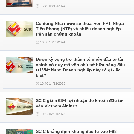
15:45 08/12/2024
Cổ đông Nhà nước sẽ thoái vốn FPT, Nhựa
Tiền Phong (NTP) và nhiều doanh nghiệp
trên sàn chứng khoán
16:30 19/05/2024
Được kỳ vọng trở thành tổ chức đầu tư tài
chính có quy mô vốn chủ sở hữu hàng đầu
tại Việt Nam: Doanh nghiệp này có gì đặc
biệt?
13:40 14/11/2023
SCIC giảm 63% lợi nhuận do khoản đầu tư
vào Vietnam Airlines
19:32 02/07/2023
SCIC khẳng định không đầu tư vào F88