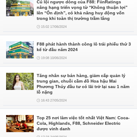
Cú lội ngược dòng của F88: FiinRatings
nâng hạng triển vọng từ “Không thuận lợi”
lên “Ổn định”, có khả năng huy động vốn
trong khi toàn thị trường trầm lắng
15:02 17/06/2024
F88 phát hành thành công lô trái phiếu thứ 3
kể từ đầu năm 2024
19:08 10/06/2024
Tăng nhân sự bán hàng, giảm cấp quản lý
trung gian, chuỗi cầm đồ Hoa hậu Mai
Phương Thúy đầu tư có lãi trở lại sau 1 năm
lỗ nặng
16:43 27/05/2024
Top 25 nơi làm việc tốt nhất Việt Nam: Coca-
Cola, Highlands, F88, Schneider Electric
được vinh danh