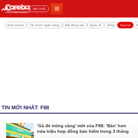
Đọc nhiều
Mới nhất
Kinh doanh
Tài chính ngân hàng
Bất động sản
Quốc tế
Sống
Special
X
TIN MỚI NHẤT: F88
‘Gà đẻ trứng vàng’ mới của F88: ‘Bán’ hơn
nửa triệu hợp đồng bảo hiểm trong 3 tháng