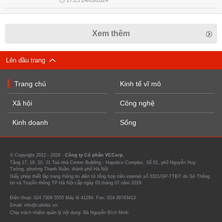
17:23 24/05/2024
Xem thêm
Lên đầu trang
Trang chủ
Kinh tế vĩ mô
Xã hội
Công nghệ
Kinh doanh
Sống
© Copyright 2012 - 2026 -
Công ty Cổ phần VCCorp.
Tầng 17, 19, 20, 21 Toà nhà Center Building - Hapulico Complex, Số 01, phố Nguyễn Huy
Tưởng, phường Thanh Xuân, thành phố Hà Nội
Giấy phép thiết lập trang thông tin điện tử tổng hợp trên internet số 3321/GP-TTĐT do Sở Thông
tin và Truyền thông TP Hà Nội cấp ngày 03 tháng 07 năm 2019.
Điện thoại: 024 7309 5555 Máy lẻ 41294. Fax: 024-39743413
Email: info@cafebiz.vn
Chịu trách nhiệm quản lý nội dung: Bà Nguyễn Bích Minh