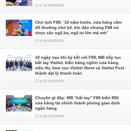
17:45 04/03/2025
Chủ tịch F88: ‘10 năm trước, cửa hàng cầm
đồ thường nhỏ bé, kín đáo nhưng F88 cứ
chọn các ngã ba, ngã tư lớn mà mở’
10:28 25/02/2025
10 ngày sau khi ký kết với F88, MB tiếp tục
bắt tay Viettel, biến hàng nghìn cửa hàng,
siêu thị, bưu cục Viettel Store và Viettel Post
thành đại lý thanh toán
16:32 26/12/2024
Chuyện gì đây: MB “bắt tay” F88 biến 850
cửa hàng tài chính thành phòng giao dịch
ngân hàng
13:46 17/12/2024