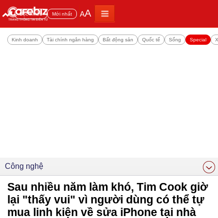
A
A
Đọc nhiều
Mới nhất
Kinh doanh
Tài chính ngân hàng
Bất động sản
Quốc tế
Sống
Special
X
Công nghệ
Sau nhiều năm làm khó, Tim Cook giờ
lại "thấy vui" vì người dùng có thể tự
mua linh kiện về sửa iPhone tại nhà