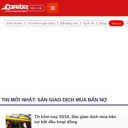
Đọc nhiều
Mới nhất
Kinh doanh
Tài chính ngân hàng
Bất động sản
Quốc tế
Sống
Special
X
TIN MỚI NHẤT: SÀN GIAO DỊCH MUA BÁN NỢ
Từ hôm nay 15/10, Sàn giao dịch mua bán
nợ bắt đầu hoạt động