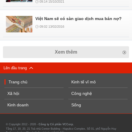
09:14 15/10/2021
Việt Nam sẽ có sàn giao dịch mua bán nợ?
09:02 13/02/2016
Xem thêm
Lên đầu trang
Trang chủ
Kinh tế vĩ mô
Xã hội
Công nghệ
Kinh doanh
Sống
© Copyright 2012 - 2026 -
Công ty Cổ phần VCCorp.
Tầng 17, 19, 20, 21 Toà nhà Center Building - Hapulico Complex, Số 01, phố Nguyễn Huy