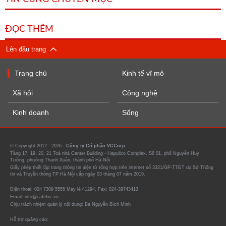
ĐỌC THÊM
Lên đầu trang
Trang chủ
Kinh tế vĩ mô
Xã hội
Công nghệ
Kinh doanh
Sống
© Copyright 2012 - 2026 -
Công ty Cổ phần VCCorp.
Tầng 17, 19, 20, 21 Toà nhà Center Building - Hapulico Complex, Số 01, phố Nguyễn Huy
Tưởng, phường Thanh Xuân, thành phố Hà Nội
Giấy phép thiết lập trang thông tin điện tử tổng hợp trên internet số 3321/GP-TTĐT do Sở Thông
tin và Truyền thông TP Hà Nội cấp ngày 03 tháng 07 năm 2019.
Điện thoại: 024 7309 5555 Máy lẻ 41294. Fax: 024-39743413
Email: info@cafebiz.vn
Chịu trách nhiệm quản lý nội dung: Bà Nguyễn Bích Minh
Hỗ trợ quảng cáo: