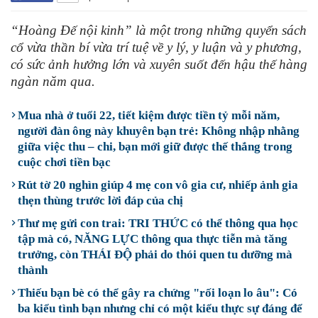
“Hoàng Đế nội kinh” là một trong những quyển sách
cổ vừa thần bí vừa trí tuệ về y lý, y luận và y phương,
có sức ảnh hưởng lớn và xuyên suốt đến hậu thế hàng
ngàn năm qua.
Mua nhà ở tuổi 22, tiết kiệm được tiền tỷ mỗi năm,
người đàn ông này khuyên bạn trẻ: Không nhập nhằng
giữa việc thu – chi, bạn mới giữ được thế thắng trong
cuộc chơi tiền bạc
Rút tờ 20 nghìn giúp 4 mẹ con vô gia cư, nhiếp ảnh gia
thẹn thùng trước lời đáp của chị
Thư mẹ gửi con trai: TRI THỨC có thể thông qua học
tập mà có, NĂNG LỰC thông qua thực tiễn mà tăng
trưởng, còn THÁI ĐỘ phải do thói quen tu dưỡng mà
thành
Thiếu bạn bè có thể gây ra chứng "rối loạn lo âu": Có
ba kiểu tình bạn nhưng chỉ có một kiểu thực sự đáng để