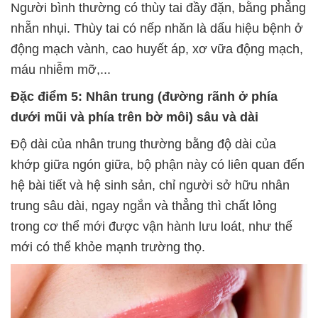
Người bình thường có thùy tai đầy đặn, bằng phẳng
nhẵn nhụi. Thùy tai có nếp nhăn là dấu hiệu bệnh ở
động mạch vành, cao huyết áp, xơ vữa động mạch,
máu nhiễm mỡ,...
Đặc điểm 5: Nhân trung (đường rãnh ở phía
dưới mũi và phía trên bờ môi) sâu và dài
Độ dài của nhân trung thường bằng độ dài của
khớp giữa ngón giữa, bộ phận này có liên quan đến
hệ bài tiết và hệ sinh sản, chỉ người sở hữu nhân
trung sâu dài, ngay ngắn và thẳng thì chất lỏng
trong cơ thể mới được vận hành lưu loát, như thế
mới có thể khỏe mạnh trường thọ.