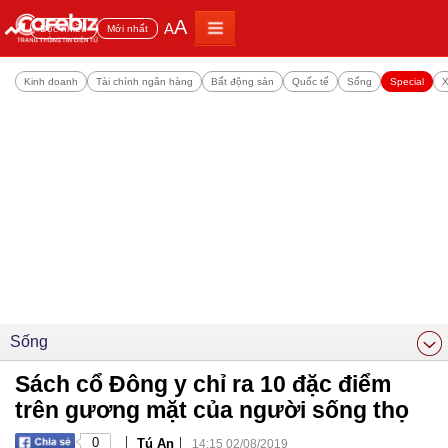
A
A
Đọc nhiều
Mới nhất
Kinh doanh
Tài chính ngân hàng
Bất động sản
Quốc tế
Sống
Special
X
Sống
Sách cổ Đông y chỉ ra 10 đặc điểm
trên gương mặt của người sống thọ
|
|
0
Tú An
14:15 02/08/2019