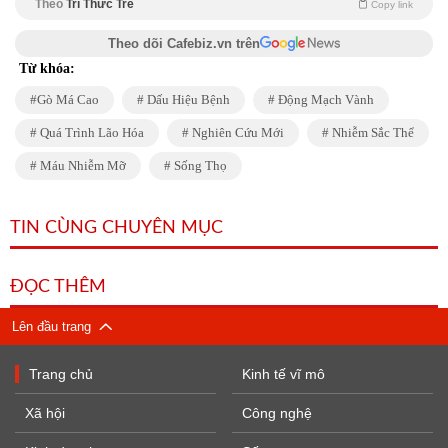
Theo
Trí Thức Trẻ
Copy link
Theo dõi Cafebiz.vn trên
Từ khóa:
Gò Má Cao
Dấu Hiệu Bệnh
Động Mạch Vành
Quá Trình Lão Hóa
Nghiên Cứu Mới
Nhiễm Sắc Thể
Máu Nhiễm Mỡ
Sống Thọ
TIN CÙNG CHUYÊN MỤC
ĐỌC THÊM
Lên đầu trang
Trang chủ
Kinh tế vĩ mô
Xã hội
Công nghệ