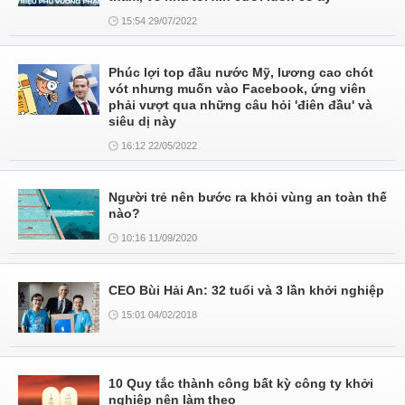
15:54 29/07/2022
Phúc lợi top đầu nước Mỹ, lương cao chót
vót nhưng muốn vào Facebook, ứng viên
phải vượt qua những câu hỏi 'điên đầu' và
siêu dị này
16:12 22/05/2022
Người trẻ nên bước ra khỏi vùng an toàn thế
nào?
10:16 11/09/2020
CEO Bùi Hải An: 32 tuổi và 3 lần khởi nghiệp
15:01 04/02/2018
10 Quy tắc thành công bất kỳ công ty khởi
nghiệp nên làm theo