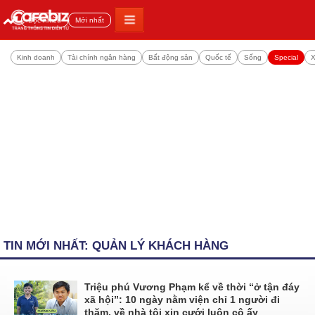
Đọc nhiều
Mới nhất
Kinh doanh
Tài chính ngân hàng
Bất động sản
Quốc tế
Sống
Special
X
TIN MỚI NHẤT: QUẢN LÝ KHÁCH HÀNG
Triệu phú Vương Phạm kể về thời “ở tận đáy
xã hội”: 10 ngày nằm viện chỉ 1 người đi
thăm, về nhà tôi xin cưới luôn cô ấy