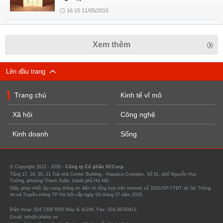
16:15 11/05/2015
Xem thêm
Lên đầu trang
Trang chủ
Kinh tế vĩ mô
Xã hội
Công nghệ
Kinh doanh
Sống
© Copyright 2012 - 2026 -
Công ty Cổ phần VCCorp.
Tầng 17, 19, 20, 21 Toà nhà Center Building - Hapulico Complex, Số 01, phố Nguyễn Huy
Tưởng, phường Thanh Xuân, thành phố Hà Nội
Giấy phép thiết lập trang thông tin điện tử tổng hợp trên internet số 3321/GP-TTĐT do Sở Thông
tin và Truyền thông TP Hà Nội cấp ngày 03 tháng 07 năm 2019.
Điện thoại: 024 7309 5555 Máy lẻ 41294. Fax: 024-39743413
Email: info@cafebiz.vn