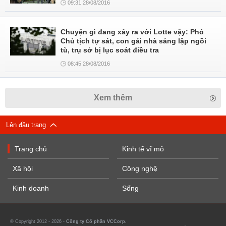
09:31 28/08/2016
Chuyện gì đang xảy ra với Lotte vậy: Phó
Chủ tịch tự sát, con gái nhà sáng lập ngồi
tù, trụ sở bị lục soát điều tra
08:45 28/08/2016
Xem thêm
Lên đầu trang
Trang chủ
Kinh tế vĩ mô
Xã hội
Công nghệ
Kinh doanh
Sống
© Copyright 2012 - 2026 -
Công ty Cổ phần VCCorp.