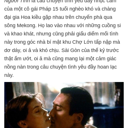
Người Tình
là câu chuyện tình yêu đầy nhục cảm
của một cô gái Pháp 15 tuổi nghèo khó và chàng
đại gia Hoa kiều gặp nhau trên chuyến phà qua
sông Mekong. Họ lao vào nhau với những cuồng si
và khao khát, nhưng cũng phải giấu diếm mối tình
này trong góc nhà bí mật khu Chợ Lớn tấp nập mà
dơ dáy, oi ả và khó chịu. Sài Gòn của thế kỷ trước
thật ẩm ướt, oi ả mà cũng mang lại một cảm giác
nồng nàn trong câu chuyện tình yêu đầy hoan lạc
này.