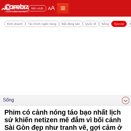
A
A
Đọc nhiều
Mới nhất
Kinh doanh
Tài chính ngân hàng
Bất động sản
Quốc tế
Sống
Special
X
Sống
Phim có cảnh nóng táo bạo nhất lịch
sử khiến netizen mê đắm vì bối cảnh
Sài Gòn đẹp như tranh vẽ, gợi cảm ở