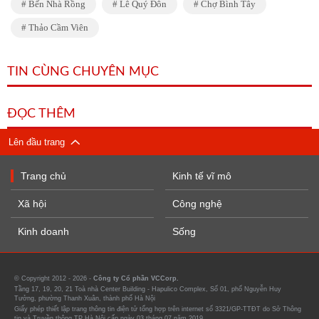
Bến Nhà Rồng
Lê Quý Đôn
Chợ Bình Tây
Thảo Cầm Viên
TIN CÙNG CHUYÊN MỤC
ĐỌC THÊM
Lên đầu trang
Trang chủ
Kinh tế vĩ mô
Xã hội
Công nghệ
Kinh doanh
Sống
© Copyright 2012 - 2026 -
Công ty Cổ phần VCCorp.
Tầng 17, 19, 20, 21 Toà nhà Center Building - Hapulico Complex, Số 01, phố Nguyễn Huy
Tưởng, phường Thanh Xuân, thành phố Hà Nội
Giấy phép thiết lập trang thông tin điện tử tổng hợp trên internet số 3321/GP-TTĐT do Sở Thông
tin và Truyền thông TP Hà Nội cấp ngày 03 tháng 07 năm 2019.