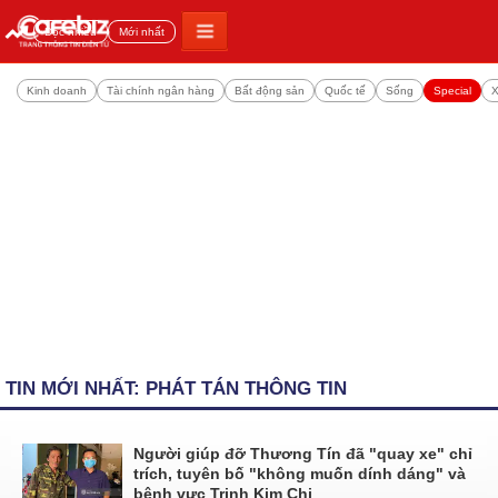
Đọc nhiều
Mới nhất
Kinh doanh
Tài chính ngân hàng
Bất động sản
Quốc tế
Sống
Special
X
TIN MỚI NHẤT: PHÁT TÁN THÔNG TIN
Người giúp đỡ Thương Tín đã "quay xe" chỉ
trích, tuyên bố "không muốn dính dáng" và
bênh vực Trịnh Kim Chi