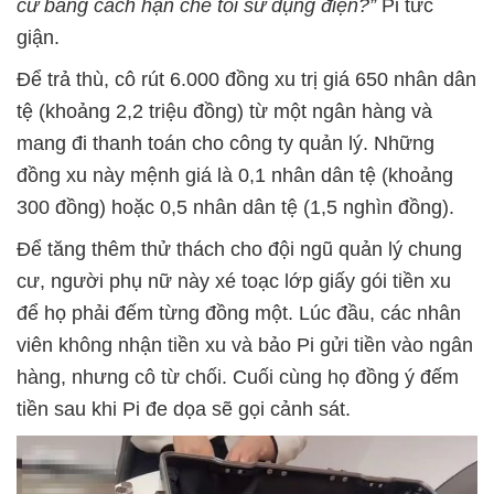
cư bằng cách hạn chế tôi sử dụng điện?”
Pi tức
giận.
Để trả thù, cô rút 6.000 đồng xu trị giá 650 nhân dân
tệ (khoảng 2,2 triệu đồng) từ một ngân hàng và
mang đi thanh toán cho công ty quản lý. Những
đồng xu này mệnh giá là 0,1 nhân dân tệ (khoảng
300 đồng) hoặc 0,5 nhân dân tệ (1,5 nghìn đồng).
Để tăng thêm thử thách cho đội ngũ quản lý chung
cư, người phụ nữ này xé toạc lớp giấy gói tiền xu
để họ phải đếm từng đồng một. Lúc đầu, các nhân
viên không nhận tiền xu và bảo Pi gửi tiền vào ngân
hàng, nhưng cô từ chối. Cuối cùng họ đồng ý đếm
tiền sau khi Pi đe dọa sẽ gọi cảnh sát.