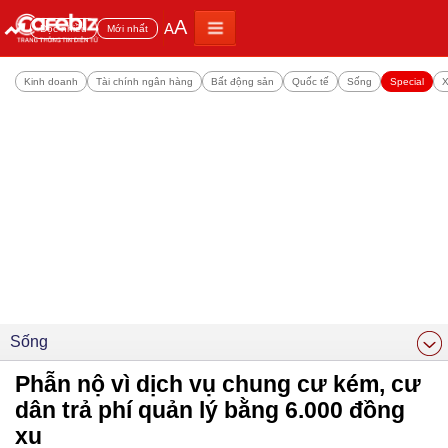
A
A
Đọc nhiều
Mới nhất
Kinh doanh
Tài chính ngân hàng
Bất động sản
Quốc tế
Sống
Special
X
Sống
Phẫn nộ vì dịch vụ chung cư kém, cư
dân trả phí quản lý bằng 6.000 đồng
xu