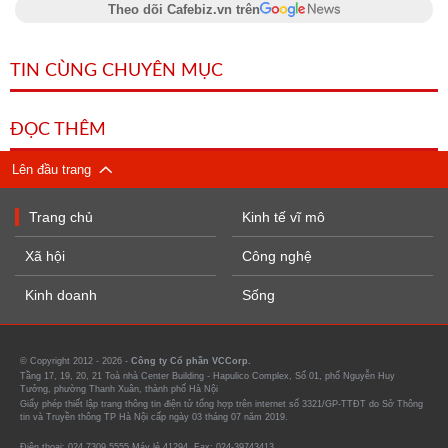
Theo dõi Cafebiz.vn trên
TIN CÙNG CHUYÊN MỤC
ĐỌC THÊM
Lên đầu trang
Trang chủ
Kinh tế vĩ mô
Xã hội
Công nghệ
Kinh doanh
Sống
© Copyright 2012 - 2026 -
Công ty Cổ phần VCCorp.
Tầng 17, 19, 20, 21 Toà nhà Center Building - Hapulico Complex, Số 01, phố Nguyễn Huy
Tưởng, phường Thanh Xuân, thành phố Hà Nội
Giấy phép thiết lập trang thông tin điện tử tổng hợp trên internet số 3321/GP-TTĐT do Sở Thông
tin và Truyền thông TP Hà Nội cấp ngày 03 tháng 07 năm 2019.
Điện thoại: 024 7309 5555 Máy lẻ 41294. Fax: 024-39743413