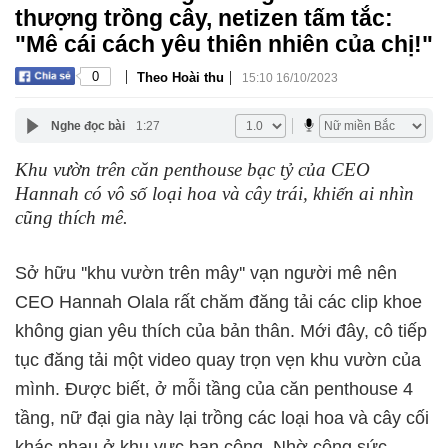
thượng trồng cây, netizen tấm tắc:
"Mê cái cách yêu thiên nhiên của chị!"
|
|
0
Theo Hoài thu
15:10 16/10/2023
Nghe đọc bài
1:27
Khu vườn trên căn penthouse bạc tỷ của CEO
Hannah có vô số loại hoa và cây trái, khiến ai nhìn
cũng thích mê.
Sở hữu ''khu vườn trên mây'' vạn người mê nên
CEO Hannah Olala rất chăm đăng tải các clip khoe
không gian yêu thích của bản thân. Mới đây, cô tiếp
tục đăng tải một video quay trọn vẹn khu vườn của
mình. Được biết, ở mỗi tầng của căn penthouse 4
tầng, nữ đại gia này lại trồng các loại hoa và cây cối
khác nhau ở khu vực ban công. Nhờ công sức