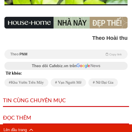
Theo Hoài thu
Theo
PNM
Copy link
Theo dõi Cafebiz.vn trên
Từ khóa:
Khu Vườn Trên Mây
Vạn Người Mê
Nữ Đại Gia
TIN CÙNG CHUYÊN MỤC
ĐỌC THÊM
Lên đầu trang