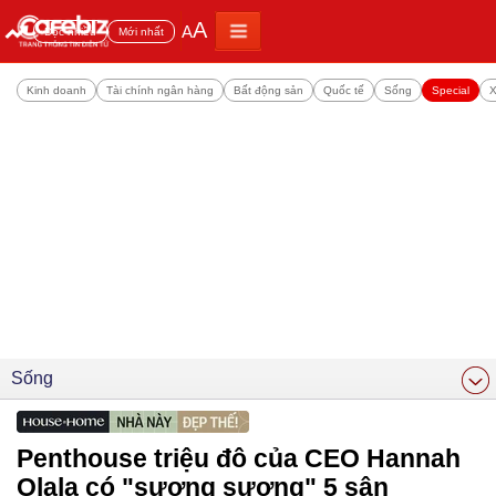
A
A
Đọc nhiều
Mới nhất
Kinh doanh
Tài chính ngân hàng
Bất động sản
Quốc tế
Sống
Special
X
Sống
Penthouse triệu đô của CEO Hannah
Olala có "sương sương" 5 sân