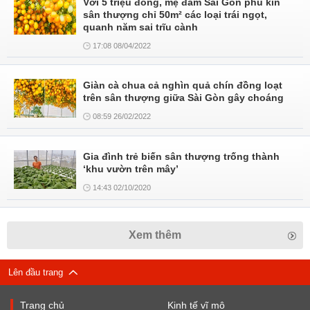
Với 5 triệu đồng, mẹ đảm Sài Gòn phủ kín
sân thượng chỉ 50m² các loại trái ngọt,
quanh năm sai trĩu cành
17:08 08/04/2022
Giàn cà chua cả nghìn quả chín đồng loạt
trên sân thượng giữa Sài Gòn gây choáng
08:59 26/02/2022
Gia đình trẻ biến sân thượng trống thành
‘khu vườn trên mây’
14:43 02/10/2020
Xem thêm
Lên đầu trang
Trang chủ
Kinh tế vĩ mô