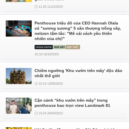
11:20 11/12/2023
Penthouse triệu đô của CEO Hannah Olala
có "sương sương" 5 sân thượng trồng cây,
netizen tấm tắc: "Mê cái cách yêu thiên
nhiên của chị!"
15:10 16/10/2023
Chiêm ngưỡng 'Khu vườn trên mây' độc đáo
nhất thế giới
10:10 13/06/2023
Cận cảnh “khu vườn trên mây” trong
penthouse bao trọn view Landmark 81
19:24 20/04/2023