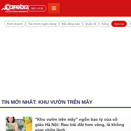
Đọc nhiều
Mới nhất
Kinh doanh
Tài chính ngân hàng
Bất động sản
Quốc tế
Sống
Special
X
TIN MỚI NHẤT: KHU VƯỜN TRÊN MÂY
"Khu vườn trên mây" ngốn bạc tỷ của cô
giáo Hà Nội: Rau trái đắt hơn vàng, là không
gian chữa lành