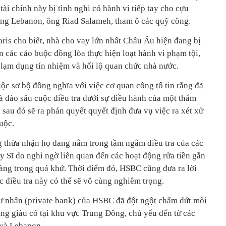
i chính này bị tình nghi có hành vi tiếp tay cho cựu
g Lebanon, ông Riad Salameh, tham ô các quỹ công.
ris cho biết, nhà cho vay lớn nhất Châu Âu hiện đang bị
ến các cáo buộc đồng lõa thực hiện loạt hành vi phạm tội,
lạm dụng tín nhiệm và hối lộ quan chức nhà nước.
uộc sơ bộ đồng nghĩa với việc cơ quan công tố tin rằng đã
 đào sâu cuộc điều tra dưới sự điều hành của một thẩm
 sau đó sẽ ra phán quyết quyết định đưa vụ việc ra xét xử
uộc.
 thừa nhận họ đang nằm trong tầm ngắm điều tra của các
 Sĩ do nghi ngờ liên quan đến các hoạt động rửa tiền gắn
hàng trong quá khứ. Thời điểm đó, HSBC cũng đưa ra lời
c điều tra này có thể sẽ vô cùng nghiêm trọng.
ư nhân (private bank) của HSBC đã đột ngột chấm dứt mối
ng giàu có tại khu vực Trung Đông, chủ yếu đến từ các
và Lebanon.