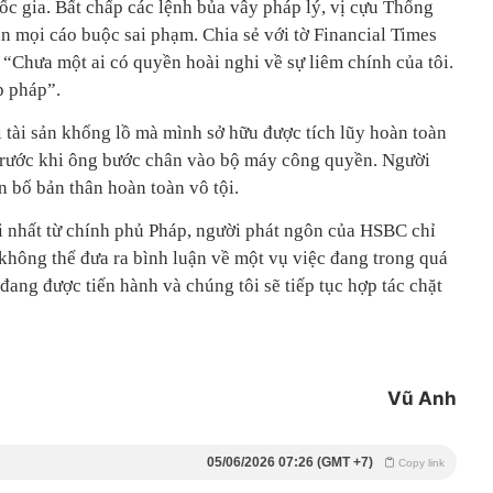
c gia. Bất chấp các lệnh bủa vây pháp lý, vị cựu Thống
n mọi cáo buộc sai phạm. Chia sẻ với tờ Financial Times
“Chưa một ai có quyền hoài nghi về sự liêm chính của tôi.
p pháp”.
 tài sản khổng lồ mà mình sở hữu được tích lũy hoàn toàn
y trước khi ông bước chân vào bộ máy công quyền. Người
 bố bản thân hoàn toàn vô tội.
i nhất từ chính phủ Pháp, người phát ngôn của HSBC chỉ
không thể đưa ra bình luận về một vụ việc đang trong quá
 đang được tiến hành và chúng tôi sẽ tiếp tục hợp tác chặt
Vũ Anh
05/06/2026 07:26 (GMT +7)
Copy link