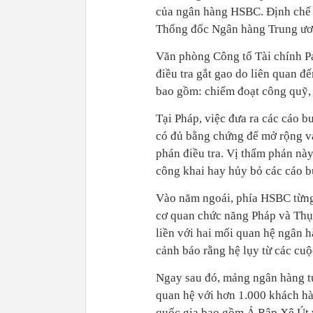
của ngân hàng HSBC. Định chế tà
Thống đốc Ngân hàng Trung ươn
Văn phòng Công tố Tài chính Pa
điều tra gắt gao do liên quan đ
bao gồm: chiếm đoạt công quỹ, 
Tại Pháp, việc đưa ra các cáo b
có đủ bằng chứng để mở rộng và
phán điều tra. Vị thẩm phán này
công khai hay hủy bỏ các cáo b
Vào năm ngoái, phía HSBC từng
cơ quan chức năng Pháp và Thụy
liền với hai mối quan hệ ngân 
cảnh báo rằng hệ lụy từ các cuộ
Ngay sau đó, mảng ngân hàng t
quan hệ với hơn 1.000 khách hà
quốc gia bao gồm Ả Rập Xê Út 