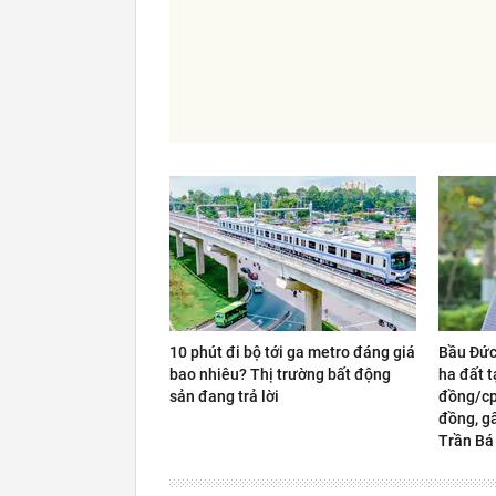
10 phút đi bộ tới ga metro đáng giá
Bầu Đức
bao nhiêu? Thị trường bất động
ha đất t
sản đang trả lời
đồng/cp,
đồng, gấ
Trần Bá