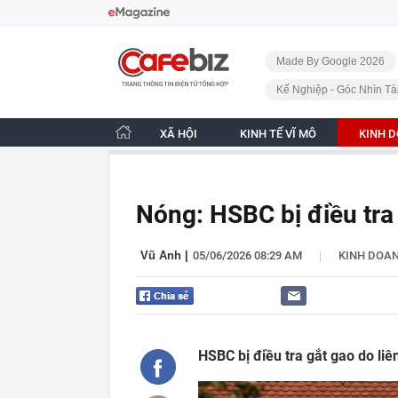
Bỏ qua điều hướng
CafeBiz - Trang chủ
Made By Google 2026
Kế Nghiệp - Góc Nhìn Tà
XÃ HỘI
KINH TẾ VĨ MÔ
KINH 
Nóng: HSBC bị điều tra
|
Vũ Anh
|
05/06/2026 08:29 AM
KINH DOA
HSBC bị điều tra gắt gao do liê