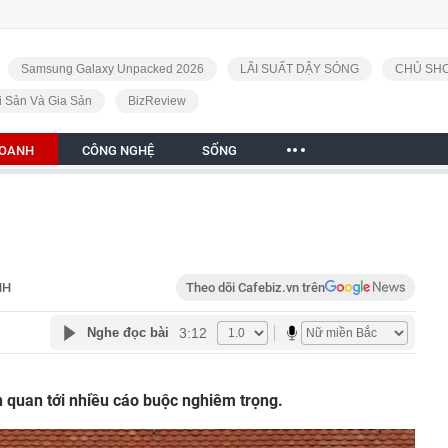
Samsung Galaxy Unpacked 2026
LÃI SUẤT DẬY SÓNG
CHỦ SHO
i Sản Và Gia Sản
BizReview
DOANH
CÔNG NGHỆ
SỐNG
NH
Theo dõi Cafebiz.vn trên
3:12
Nghe đọc bài
n quan tới nhiều cáo buộc nghiêm trọng.