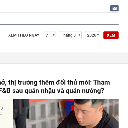
XEM THEO NGÀY
XEM
hở, thị trường thêm đối thủ mới: Tham
" F&B sau quán nhậu và quán nướng?
Tự
iá