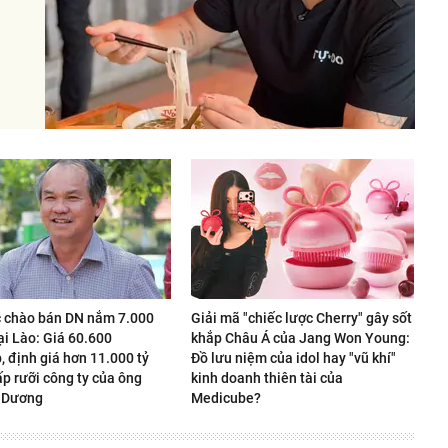
 chào bán DN nắm 7.000
Giải mã "chiếc lược Cherry" gây sốt
ại Lào: Giá 60.600
khắp Châu Á của Jang Won Young:
 định giá hơn 11.000 tỷ
Đồ lưu niệm của idol hay "vũ khí"
p rưỡi công ty của ông
kinh doanh thiên tài của
 Dương
Medicube?