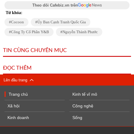
Theo dõi Cafebiz.vn trên
Từ khóa:
Cocoon
Ủy Ban Cạnh Tranh Quốc Gia
Công Ty Cổ Phần Y&B
Nguyễn Thành Phước
TIN CÙNG CHUYÊN MỤC
ĐỌC THÊM
Lên đầu trang
Trang chủ
Kinh tế vĩ mô
Xã hội
Công nghệ
Kinh doanh
Sống