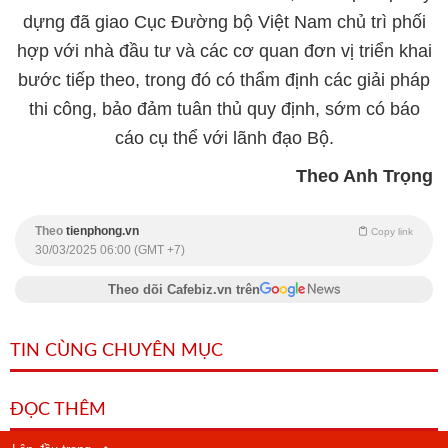
dựng đã giao Cục Đường bộ Việt Nam chủ trì phối
hợp với nhà đầu tư và các cơ quan đơn vị triển khai
bước tiếp theo, trong đó có thẩm định các giải pháp
thi công, bảo đảm tuân thủ quy định, sớm có báo
cáo cụ thể với lãnh đạo Bộ.
Theo Anh Trọng
Theo
tienphong.vn
Copy link
30/03/2025 06:00 (GMT +7)
Theo dõi Cafebiz.vn trên
TIN CÙNG CHUYÊN MỤC
ĐỌC THÊM