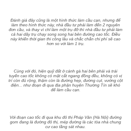
Đánh giá đây cũng là một hình thức làm cầu cạn, nhưng để
làm theo hình thức này, nhà đầu tư phải làm đến 2 nguyên
đơn cầu, và thay vì chỉ làm một trụ đỡ thì nhà đầu tư phải làm
cả hai dãy trụ chạy song song hai bên đường cao tốc. Điều
này khiến thời gian thi công lâu và chắc chắn chi phí sẽ cao
hơn so với làm 1 trụ.
Cùng với đó, hiện quỹ đất ở cánh gà hai bên phải và trái
tuyến cao tốc không có mặt cắt ngang đồng đều, không có vị
trí còn đủ rộng, thậm còn là đường hẹp, đường cụt, vướng cột
điện... như đoạn đi qua địa phận huyện Thường Tín sẽ khó
để làm cầu cạn.
Với đoạn cao tốc đi qua khu đô thị Pháp Vân (Hà Nội) đường
gom đang là đường đô thị, mép đường là các tòa nhà chung
cư cao tầng sát nhau.