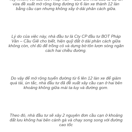
vừa đề xuất mở rộng lòng đường từ 6 làn xe thành 12 làn
bằng cầu cạn nhưng không xây ở dải phân cách giữa.
Lý do của việc này, nhà đầu tư là Cty CP đầu tư BOT Pháp
Vân – Cầu Giẽ cho biết, hiện quỹ đất ở dải phân cách giữa
không còn, chỉ đủ để trồng cỏ và dựng bờ tôn lượn sóng ngăn
cách hai chiều đường.
Do vậy để mở rộng tuyến đường từ 6 lên 12 làn xe để giảm
quá tải, ùn tắc, nhà đầu tư đã đề xuất xây cầu cạn ở hai bên
khoảng không giữa mái ta-luy và đường gom.
Theo đó, nhà đầu tư sẽ xây 2 nguyên đơn cầu cạn ở khoảng
đất lưu không hai bên cánh gà và chạy song song với đường
cao tốc