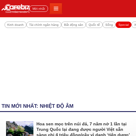
Đọc nhiều
Mới nhất
Kinh doanh
Tài chính ngân hàng
Bất động sản
Quốc tế
Sống
Special
X
TIN MỚI NHẤT: NHIỆT ĐỘ ÂM
Hoa sen mọc trên núi đá, 7 năm nở 1 lần tại
Trung Quốc lại đang được người Việt sẵn
sàng chi 4 triệu đồng/cây vì danh ‘tiên dược’