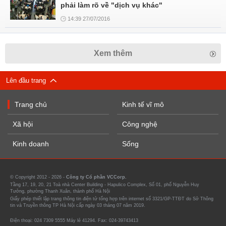
phải làm rõ về "dịch vụ khác"
14:39 27/07/2016
Xem thêm
Lên đầu trang
Trang chủ
Kinh tế vĩ mô
Xã hội
Công nghệ
Kinh doanh
Sống
© Copyright 2012 - 2026 -
Công ty Cổ phần VCCorp.
Tầng 17, 19, 20, 21 Toà nhà Center Building - Hapulico Complex, Số 01, phố Nguyễn Huy
Tưởng, phường Thanh Xuân, thành phố Hà Nội
Giấy phép thiết lập trang thông tin điện tử tổng hợp trên internet số 3321/GP-TTĐT do Sở Thông
tin và Truyền thông TP Hà Nội cấp ngày 03 tháng 07 năm 2019.
Điện thoại: 024 7309 5555 Máy lẻ 41294. Fax: 024-39743413