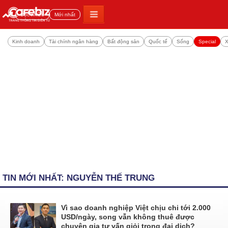
Đọc nhiều
Mới nhất
Kinh doanh
Tài chính ngân hàng
Bất động sản
Quốc tế
Sống
Special
X
TIN MỚI NHẤT: NGUYỄN THẾ TRUNG
Vì sao doanh nghiệp Việt chịu chi tới 2.000
USD/ngày, song vẫn không thuê được
chuyên gia tư vấn giỏi trong đại dịch?