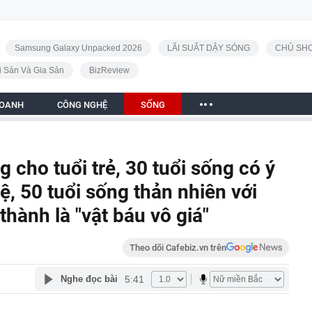
Samsung Galaxy Unpacked 2026
LÃI SUẤT DẬY SÓNG
CHỦ SHO
i Sản Và Gia Sản
BizReview
DOANH
CÔNG NGHỆ
SỐNG
 cho tuổi trẻ, 30 tuổi sống có ý
tuệ, 50 tuổi sống thản nhiên với
 thành là "vật báu vô giá"
Theo dõi Cafebiz.vn trên
5:41
Nghe đọc bài