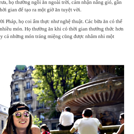
rưa, họ thường ngồi ăn ngoài trời, cảm nhận nắng gió, gần
hời gian để tạo ra một giờ ăn tuyệt vời.
i Pháp, họ coi ẩm thực như nghệ thuật. Các bữa ăn có thể
 nhiều món. Họ thường ăn khi có thời gian thưởng thức hơn
gay cả những món tráng miệng cũng được nhâm nhi một