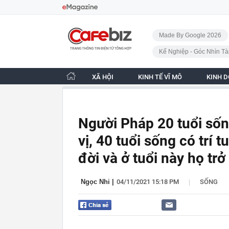
Bỏ qua điều hướng
CafeBiz - Trang chủ
Made By Google 2026
Kế Nghiệp - Góc Nhìn Tà
XÃ HỘI
KINH TẾ VĨ MÔ
KINH 
Người Pháp 20 tuổi sống
vị, 40 tuổi sống có trí 
đời và ở tuổi này họ trở
|
Ngọc Nhi
|
04/11/2021 15:18 PM
SỐNG