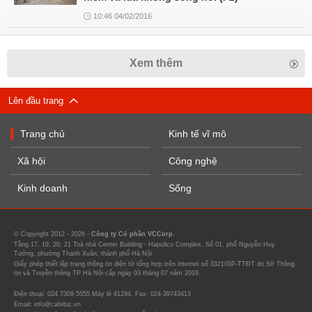
10:46 04/02/2016
Xem thêm
Lên đầu trang
Trang chủ
Kinh tế vĩ mô
Xã hội
Công nghệ
Kinh doanh
Sống
© Copyright 2012 - 2026 -
Công ty Cổ phần VCCorp.
Tầng 17, 19, 20, 21 Toà nhà Center Building - Hapulico Complex, Số 01, phố Nguyễn Huy
Tưởng, phường Thanh Xuân, thành phố Hà Nội
Giấy phép thiết lập trang thông tin điện tử tổng hợp trên internet số 3321/GP-TTĐT do Sở Thông
tin và Truyền thông TP Hà Nội cấp ngày 03 tháng 07 năm 2019.
Điện thoại: 024 7309 5555 Máy lẻ 41294. Fax: 024-39743413
Email: info@cafebiz.vn