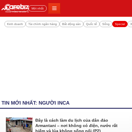
Đọc nhiều
Mới nhất
Kinh doanh
Tài chính ngân hàng
Bất động sản
Quốc tế
Sống
Special
X
TIN MỚI NHẤT: NGƯỜI INCA
Đây là cách làm du lịch của dân đảo
Armantani – nơi không có điện, nước rất
hiếm và lúa không sống nổi (P2)