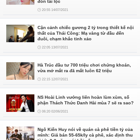
đón tài lộc
20:55 14/07/2021
Cận cảnh chiếc gương 2 tỷ trong thiết kế nội
thất của Thái Công: Mạ vàng từ đầu đến
đuôi, chạm khắc tinh xảo
22:05 13/07/2021
Hà Trúc đầu tư 700 triệu chơi chứng khoán,
vừa mở mắt ra đã mất luôn 62 triệu
22:15 12/07/2021
NS Hoài Linh vướng liên hoàn lùm xùm, số
phận Thách Thức Danh Hài mùa 7 sẽ ra sao?
06:20 02/06/2021
Ngô Kiến Huy nói về quán cà phê tiền tỷ của
mình: Giá bán 55-65k/ly cà phê, xác định thu