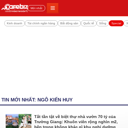
Đọc nhiều
Mới nhất
Kinh doanh
Tài chính ngân hàng
Bất động sản
Quốc tế
Sống
Special
X
TIN MỚI NHẤT: NGÔ KIẾN HUY
Tất tần tật về biệt thự nhà vườn 70 tỷ của
Trường Giang: Khuôn viên rộng nghìn m2,
bên trong không khác gì khu nghỉ dưỡng