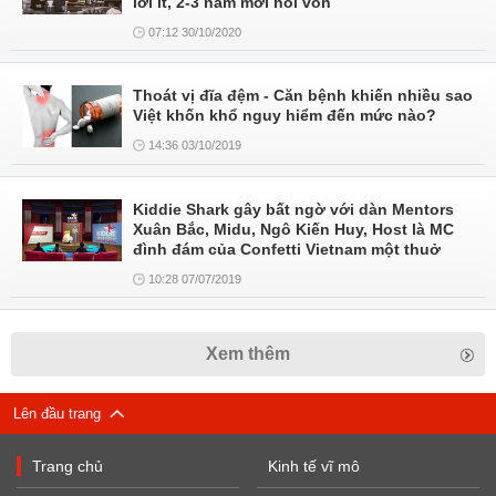
lời ít, 2-3 năm mới hồi vốn
07:12 30/10/2020
Thoát vị đĩa đệm - Căn bệnh khiến nhiều sao
Việt khốn khổ nguy hiểm đến mức nào?
14:36 03/10/2019
Kiddie Shark gây bất ngờ với dàn Mentors
Xuân Bắc, Midu, Ngô Kiến Huy, Host là MC
đình đám của Confetti Vietnam một thuở
10:28 07/07/2019
Xem thêm
Lên đầu trang
Trang chủ
Kinh tế vĩ mô