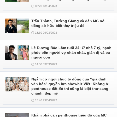
08:20 18/04/2023
Trấn Thành, Trường Giang và dàn MC nổi
tiếng sở hữu biệt thự triệu đô
13:30 29/03/2023
Lê Dương Bảo Lâm tuổi 34: Ở nhà 7 tỷ, hạnh
phúc bên người vợ chân chất, giản dị và ba
người con
14:30 03/03/2023
Ngắm cơ ngơi chục tỷ đồng của "gia đình
văn hóa" quyền lực showbiz Việt: Không ở
penthouse đắt đỏ thì cũng là biệt thự sang
chảnh, đẹp mê
15:40 29/04/2022
Khám phá căn penthouse triệu đô của MC