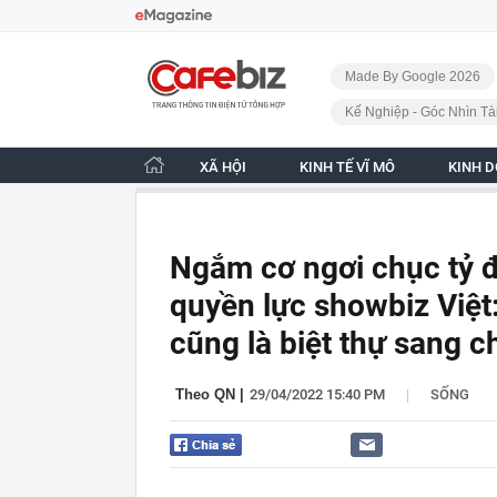
Bỏ qua điều hướng
CafeBiz - Trang chủ
Made By Google 2026
Kế Nghiệp - Góc Nhìn Tà
XÃ HỘI
KINH TẾ VĨ MÔ
KINH 
Ngắm cơ ngơi chục tỷ đ
quyền lực showbiz Việt
cũng là biệt thự sang 
|
Theo QN
|
29/04/2022 15:40 PM
SỐNG