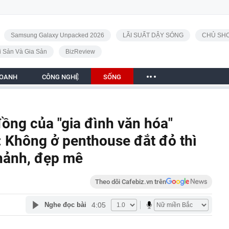
Samsung Galaxy Unpacked 2026
LÃI SUẤT DẬY SÓNG
CHỦ SHO
i Sản Và Gia Sản
BizReview
DOANH
CÔNG NGHỆ
SỐNG
ồng của "gia đình văn hóa"
: Không ở penthouse đắt đỏ thì
chảnh, đẹp mê
Theo dõi Cafebiz.vn trên
4:05
Nghe đọc bài