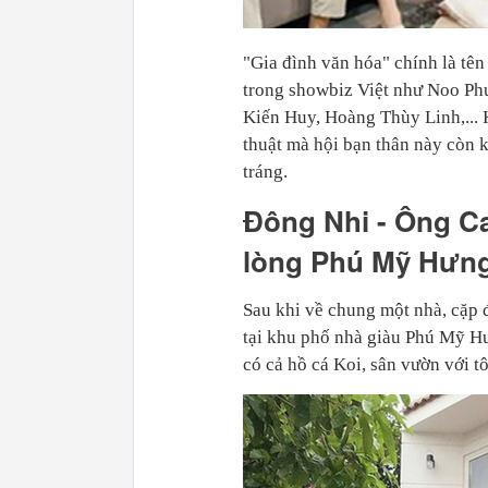
"Gia đình văn hóa" chính là tê
trong showbiz Việt như Noo P
Kiến Huy, Hoàng Thùy Linh,... 
thuật mà hội bạn thân này còn
tráng.
Đông Nhi - Ông Ca
lòng Phú Mỹ Hưn
Sau khi về chung một nhà, cặp 
tại khu phố nhà giàu Phú Mỹ Hư
có cả hồ cá Koi, sân vườn với t