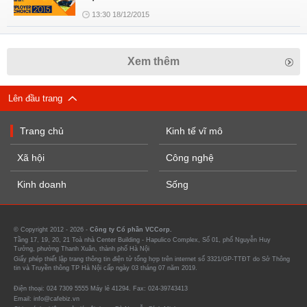
13:30 18/12/2015
Xem thêm
Lên đầu trang
Trang chủ
Kinh tế vĩ mô
Xã hội
Công nghệ
Kinh doanh
Sống
© Copyright 2012 - 2026 -
Công ty Cổ phần VCCorp.
Tầng 17, 19, 20, 21 Toà nhà Center Building - Hapulico Complex, Số 01, phố Nguyễn Huy
Tưởng, phường Thanh Xuân, thành phố Hà Nội
Giấy phép thiết lập trang thông tin điện tử tổng hợp trên internet số 3321/GP-TTĐT do Sở Thông
tin và Truyền thông TP Hà Nội cấp ngày 03 tháng 07 năm 2019.
Điện thoại: 024 7309 5555 Máy lẻ 41294. Fax: 024-39743413
Email: info@cafebiz.vn