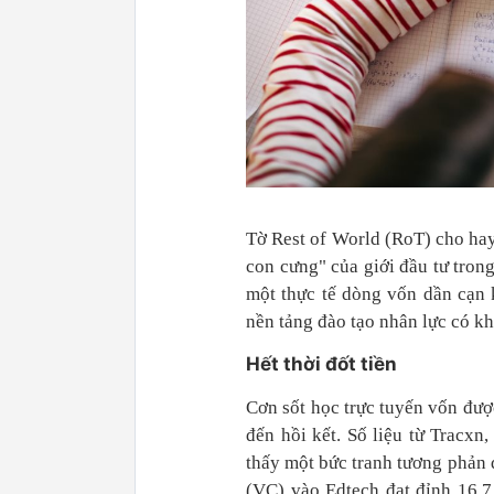
Tờ Rest of World (RoT) cho hay
con cưng" của giới đầu tư tron
một thực tế dòng vốn dần cạn 
nền tảng đào tạo nhân lực có kh
Hết thời đốt tiền
Cơn sốt học trực tuyến vốn đượ
đến hồi kết. Số liệu từ Tracxn
thấy một bức tranh tương phản
(VC) vào Edtech đạt đỉnh 16,7