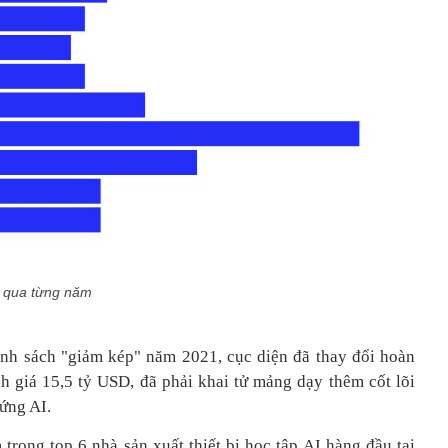
p qua từng năm
ính sách "giảm kép" năm 2021, cục diện đã thay đổi hoàn
h giá 15,5 tỷ USD, đã phải khai tử mảng dạy thêm cốt lõi
ứng AI.
 trong top 6 nhà sản xuất thiết bị học tập AI hàng đầu tại