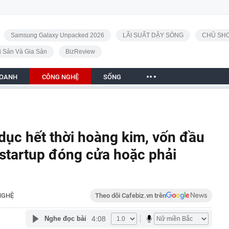
Samsung Galaxy Unpacked 2026
LÃI SUẤT DẬY SÓNG
CHỦ SHO
i Sản Và Gia Sản
BizReview
DOANH
CÔNG NGHỆ
SỐNG
ục hết thời hoàng kim, vốn đầu
 startup đóng cửa hoặc phải
NGHỆ
Theo dõi Cafebiz.vn trên
4:08
Nghe đọc bài