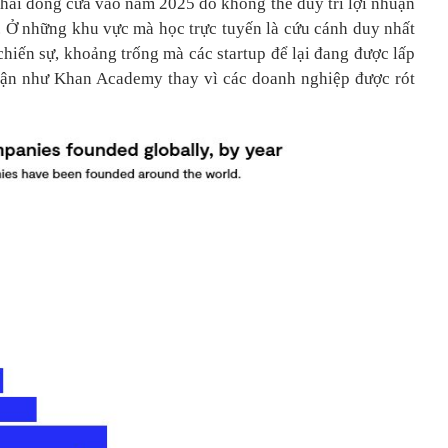
hải đóng cửa vào năm 2025 do không thể duy trì lợi nhuận
. Ở những khu vực mà học trực tuyến là cứu cánh duy nhất
hiến sự, khoảng trống mà các startup để lại đang được lấp
huận như Khan Academy thay vì các doanh nghiệp được rót