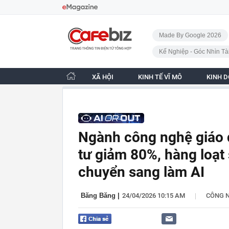
Bỏ qua điều hướng
CafeBiz - Trang chủ
Made By Google 2026
Kế Nghiệp - Góc Nhìn Tà
XÃ HỘI
KINH TẾ VĨ MÔ
KINH 
Ngành công nghệ giáo d
tư giảm 80%, hàng loạt
chuyển sang làm AI
|
Băng Băng
|
24/04/2026 10:15 AM
CÔNG 