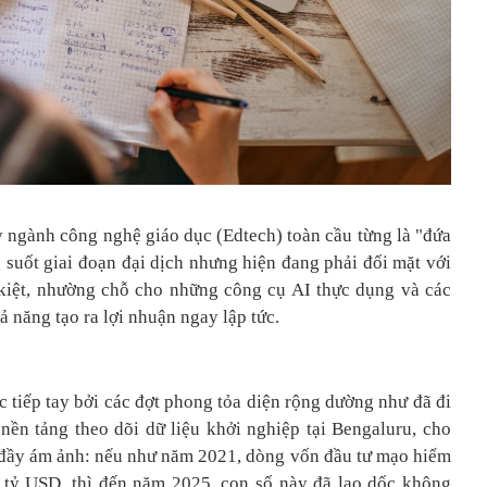
 ngành công nghệ giáo dục (Edtech) toàn cầu từng là "đứa
g suốt giai đoạn đại dịch nhưng hiện đang phải đối mặt với
kiệt, nhường chỗ cho những công cụ AI thực dụng và các
ả năng tạo ra lợi nhuận ngay lập tức.
c tiếp tay bởi các đợt phong tỏa diện rộng dường như đã đi
, nền tảng theo dõi dữ liệu khởi nghiệp tại Bengaluru, cho
 đầy ám ảnh: nếu như năm 2021, dòng vốn đầu tư mạo hiểm
 tỷ USD, thì đến năm 2025, con số này đã lao dốc không