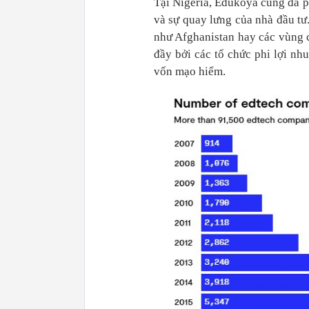
Tại Nigeria, Edukoya cũng đã p
và sự quay lưng của nhà đầu tư
như Afghanistan hay các vùng c
đầy bởi các tổ chức phi lợi n
vốn mạo hiểm.