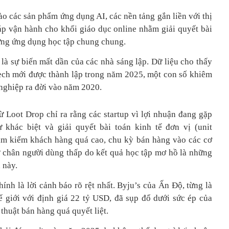
ào các sản phẩm ứng dụng AI, các nền tảng gắn liền với thị
áp vận hành cho khối giáo dục online nhằm giải quyết bài
hững ứng dụng học tập chung chung.
 là sự biến mất dần của các nhà sáng lập. Dữ liệu cho thấy
ech mới được thành lập trong năm 2025, một con số khiêm
nghiệp ra đời vào năm 2020.
từ Loot Drop chỉ ra rằng các startup vì lợi nhuận đang gặp
 khác biệt và giải quyết bài toán kinh tế đơn vị (unit
ìm kiếm khách hàng quá cao, chu kỳ bán hàng vào các cơ
iữ chân người dùng thấp do kết quả học tập mơ hồ là những
 này.
ính là lời cảnh báo rõ rệt nhất. Byju’s của Ấn Độ, từng là
thế giới với định giá 22 tỷ USD, đã sụp đổ dưới sức ép của
thuật bán hàng quá quyết liệt.