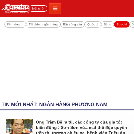
Đọc nhiều
Mới nhất
Kinh doanh
Tài chính ngân hàng
Bất động sản
Quốc tế
Sống
Special
X
TIN MỚI NHẤT: NGÂN HÀNG PHƯƠNG NAM
Ông Trầm Bê ra tù, các công ty của gia tộc
biến động : Sơn Sơn vừa mất thế độc quyền
trên thị trường chiếu xạ, bệnh viện Triều An