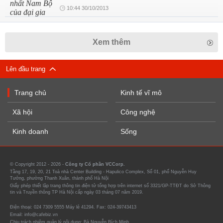
10:44 30/10/2013
Xem thêm
Lên đầu trang
Trang chủ
Kinh tế vĩ mô
Xã hội
Công nghệ
Kinh doanh
Sống
© Copyright 2012 - 2026 -
Công ty Cổ phần VCCorp.
Tầng 17, 19, 20, 21 Toà nhà Center Building - Hapulico Complex, Số 01, phố Nguyễn Huy
Tưởng, phường Thanh Xuân, thành phố Hà Nội
Giấy phép thiết lập trang thông tin điện tử tổng hợp trên internet số 3321/GP-TTĐT do Sở Thông
tin và Truyền thông TP Hà Nội cấp ngày 03 tháng 07 năm 2019.
Điện thoại: 024 7309 5555 Máy lẻ 41294. Fax: 024-39743413
Email: info@cafebiz.vn
Chịu trách nhiệm quản lý nội dung: Bà Nguyễn Bích Minh