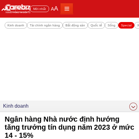
A
A
Đọc nhiều
Mới nhất
Kinh doanh
Tài chính ngân hàng
Bất động sản
Quốc tế
Sống
Special
X
Kinh doanh
Ngân hàng Nhà nước định hướng
tăng trưởng tín dụng năm 2023 ở mức
14 - 15%