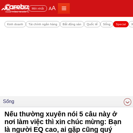
A
A
Đọc nhiều
Mới nhất
Kinh doanh
Tài chính ngân hàng
Bất động sản
Quốc tế
Sống
Special
X
Sống
Nếu thường xuyên nói 5 câu này ở
nơi làm việc thì xin chúc mừng: Bạn
là người EQ cao, ai gặp cũng quý