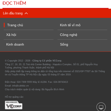
ĐỌC THÊM
Lên đầu trang
Trang chủ
Kinh tế vĩ mô
Xã hội
Công nghệ
Kinh doanh
Sống
© Copyright 2012 - 2026 -
Công ty Cổ phần VCCorp.
Tầng 17, 19, 20, 21 Toà nhà Center Building - Hapulico Complex, Số 01, phố Nguyễn Huy
Tưởng, phường Thanh Xuân, thành phố Hà Nội
Giấy phép thiết lập trang thông tin điện tử tổng hợp trên internet số 3321/GP-TTĐT do Sở Thông
tin và Truyền thông TP Hà Nội cấp ngày 03 tháng 07 năm 2019.
Điện thoại: 024 7309 5555 Máy lẻ 41294. Fax: 024-39743413
Email: info@cafebiz.vn
Chịu trách nhiệm quản lý nội dung: Bà Nguyễn Bích Minh
Hỗ trợ quảng cáo: