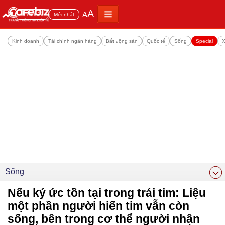
A
A
Đọc nhiều
Mới nhất
Kinh doanh
Tài chính ngân hàng
Bất động sản
Quốc tế
Sống
Special
X
Sống
Nếu ký ức tồn tại trong trái tim: Liệu
một phần người hiến tim vẫn còn
sống, bên trong cơ thể người nhận