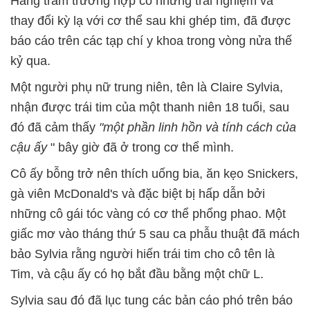
Hàng trăm trường hợp có những trải nghiệm và
thay đổi kỳ lạ với cơ thể sau khi ghép tim, đã được
báo cáo trên các tạp chí y khoa trong vòng nửa thế
kỷ qua.
Một người phụ nữ trung niên, tên là Claire Sylvia,
nhận được trái tim của một thanh niên 18 tuổi, sau
đó đã cảm thấy
"một phần linh hồn và tính cách của
cậu ấy
" bây giờ đã ở trong cơ thể mình.
Cô ấy bỗng trở nên thích uống bia, ăn kẹo Snickers,
gà viên McDonald's và đặc biệt bị hấp dẫn bởi
những cô gái tóc vàng có cơ thể phổng phao. Một
giấc mơ vào tháng thứ 5 sau ca phẫu thuật đã mách
bảo Sylvia rằng người hiến trái tim cho cô tên là
Tim, và cậu ấy có họ bắt đầu bằng một chữ L.
Sylvia sau đó đã lục tung các bản cáo phó trên báo