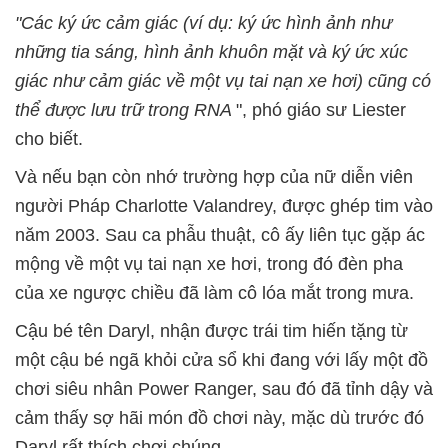
"Các ký ức cảm giác (ví dụ: ký ức hình ảnh như
những tia sáng, hình ảnh khuôn mặt và ký ức xúc
giác như cảm giác về một vụ tai nạn xe hơi) cũng có
thể được lưu trữ trong RNA
", phó giáo sư Liester
cho biết.
Và nếu bạn còn nhớ trường hợp của nữ diễn viên
người Pháp Charlotte Valandrey, được ghép tim vào
năm 2003. Sau ca phẫu thuật, cô ấy liên tục gặp ác
mộng về một vụ tai nạn xe hơi, trong đó đèn pha
của xe ngược chiều đã làm cô lóa mắt trong mưa.
Cậu bé tên Daryl, nhận được trái tim hiến tặng từ
một cậu bé ngã khỏi cửa sổ khi đang với lấy một đồ
chơi siêu nhân Power Ranger, sau đó đã tỉnh dậy và
cảm thấy sợ hãi món đồ chơi này, mặc dù trước đó
Daryl rất thích chơi chúng.