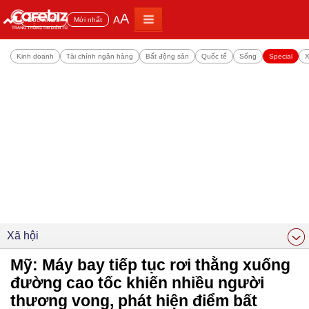
A
A
Đọc nhiều
Mới nhất
Kinh doanh
Tài chính ngân hàng
Bất động sản
Quốc tế
Sống
Special
X
Xã hội
Mỹ: Máy bay tiếp tục rơi thằng xuống
đường cao tốc khiến nhiều người
thương vong, phát hiện điểm bất