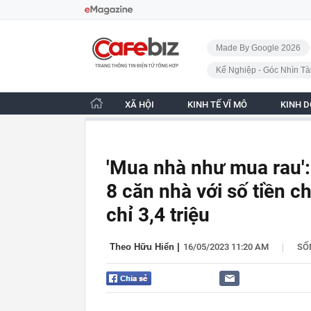
Bỏ qua điều hướng
CafeBiz - Trang chủ
Made By Google 2026
Kế Nghiệp - Góc Nhìn Tà
XÃ HỘI
KINH TẾ VĨ MÔ
KINH 
'Mua nhà như mua rau'
8 căn nhà với số tiền c
chỉ 3,4 triệu
|
Theo Hữu Hiển
|
16/05/2023 11:20 AM
SỐ