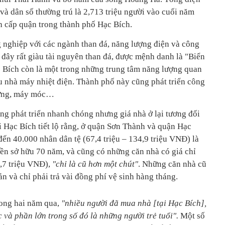
và dân số thường trú là 2,713 triệu người vào cuối năm
h cấp quận trong thành phố Hạc Bích.
 nghiệp với các ngành than đá, năng lượng điện và công
 đây rất giàu tài nguyên than đá, được mệnh danh là "Biển
 Bích còn là một trong những trung tâm năng lượng quan
u nhà máy nhiệt điện. Thành phố này cũng phát triển công
 dựng, máy móc…
ng phát triển nhanh chóng nhưng giá nhà ở lại tương đối
ại Hạc Bích tiết lộ rằng, ở quận Sơn Thành và quận Hạc
ến 40.000 nhân dân tệ (67,4 triệu – 134,9 triệu VNĐ) là
ền sở hữu 70 năm, và cũng có những căn nhà có giá chỉ
,7 triệu VNĐ),
"chỉ là cũ hơn một chút"
. Những căn nhà cũ
ản và chỉ phải trả vài đồng phí vệ sinh hàng tháng.
rong hai năm qua,
"nhiều người đã mua nhà [tại Hạc Bích],
c và phần lớn trong số đó là những người trẻ tuổi".
Một số