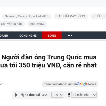
Samsung Galaxy Unpacked 2026
LÃI SUẤT DẬY SÓNG
CHỦ SHO
i Sản Và Gia Sản
BizReview
DOANH
CÔNG NGHỆ
SỐNG
: Người đàn ông Trung Quốc mua
hưa tới 350 triệu VNĐ, căn rẻ nhất
NG
Theo dõi Cafebiz.vn trên
4:31
Nghe đọc bài