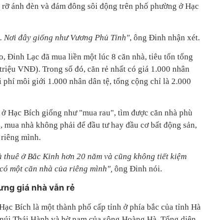
 rỡ ánh đèn và đám đông sôi động trên phố phường ở Hạc
. Nơi đây giống như Vương Phủ Tỉnh"
, ông Đinh nhận xét.
o, Đinh Lạc đã mua liền một lúc 8 căn nhà, tiêu tốn tổng
triệu VNĐ). Trong số đó, căn rẻ nhất có giá 1.000 nhân
i phí môi giới 1.000 nhân dân tệ, tổng cộng chỉ là 2.000
 ở Hạc Bích giống như "mua rau", tìm được căn nhà phù
g, mua nhà không phải để đầu tư hay đầu cơ bất động sản,
 riêng mình.
à thuê ở Bắc Kinh hơn 20 năm và cũng không tiết kiệm
 có một căn nhà của riêng mình",
ông Đinh nói.
ưng giá nhà vẫn rẻ
, Hạc Bích là một thành phố cấp tỉnh ở phía bắc của tỉnh Hà
núi Thái Hành và bờ nam của sông Hoàng Hà. Tổng diện