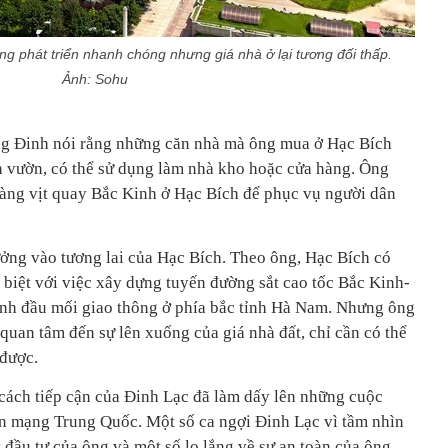
ng phát triển nhanh chóng nhưng giá nhà ở lại tương đối thấp.
Ảnh: Sohu
Ông Đinh nói rằng những căn nhà mà ông mua ở Hạc Bích
n vườn, có thể sử dụng làm nhà kho hoặc cửa hàng. Ông
àng vịt quay Bắc Kinh ở Hạc Bích để phục vụ người dân
tưởng vào tương lai của Hạc Bích. Theo ông, Hạc Bích có
ặc biệt với việc xây dựng tuyến đường sắt cao tốc Bắc Kinh-
ành đầu mối giao thông ở phía bắc tỉnh Hà Nam. Nhưng ông
quan tâm đến sự lên xuống của giá nhà đất, chỉ cần có thể
 được.
, cách tiếp cận của Đinh Lạc đã làm dấy lên những cuộc
dân mạng Trung Quốc. Một số ca ngợi Đinh Lạc vì tầm nhìn
lý đầu tư của ông và một số lo lắng về sự an toàn của ông.