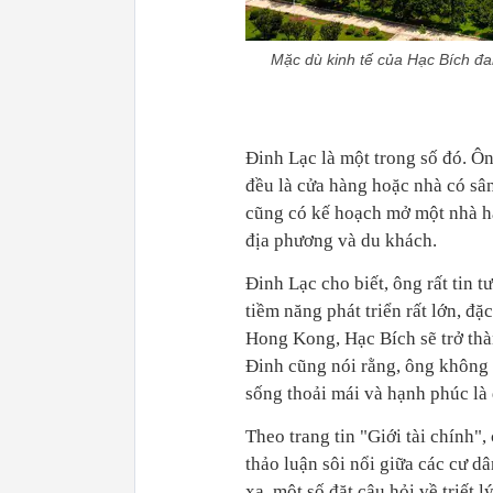
Mặc dù kinh tế của Hạc Bích đa
Đinh Lạc là một trong số đó. 
đều là cửa hàng hoặc nhà có sâ
cũng có kế hoạch mở một nhà h
địa phương và du khách.
Đinh Lạc cho biết, ông rất tin 
tiềm năng phát triển rất lớn, đ
Hong Kong, Hạc Bích sẽ trở th
Đinh cũng nói rằng, ông không 
sống thoải mái và hạnh phúc là
Theo trang tin "Giới tài chính"
thảo luận sôi nổi giữa các cư 
xa, một số đặt câu hỏi về triết 