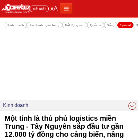
A
A
Đọc nhiều
Mới nhất
Kinh doanh
Tài chính ngân hàng
Bất động sản
Quốc tế
Sống
Special
X
Kinh doanh
Một tỉnh là thủ phủ logistics miền
Trung - Tây Nguyên sắp đầu tư gần
12.000 tỷ đồng cho cảng biển, nâng