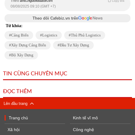
Theo
antt.nguoiduatin.vn
Copy link
08/08/2025 09:10 (GMT +7)
Theo dõi Cafebiz.vn trên
Từ khóa:
Cảng Biển
Logistics
Thủ Phủ Logistics
Xây Dựng Cảng Biển
Đầu Tư Xây Dựng
Bộ Xây Dựng
TIN CÙNG CHUYÊN MỤC
ĐỌC THÊM
Lên đầu trang
Trang chủ
Kinh tế vĩ mô
Xã hội
Công nghệ