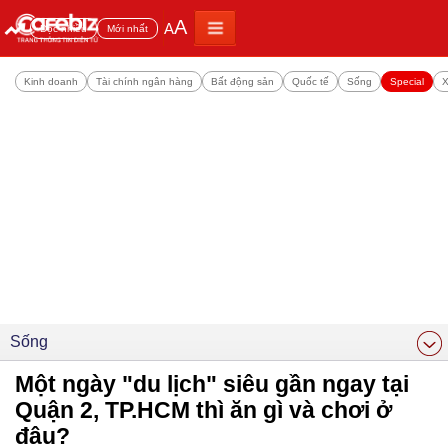
A
A
Đọc nhiều
Mới nhất
Kinh doanh
Tài chính ngân hàng
Bất động sản
Quốc tế
Sống
Special
X
Sống
Một ngày "du lịch" siêu gần ngay tại
Quận 2, TP.HCM thì ăn gì và chơi ở
đâu?