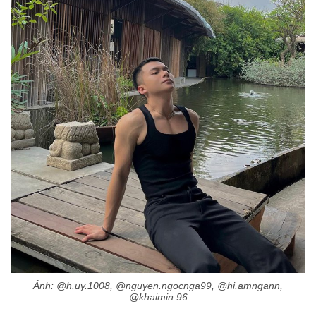
Ảnh: @h.uy.1008, @nguyen.ngocnga99, @hi.amngann,
@khaimin.96