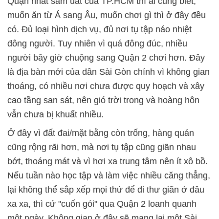
Quận nhất sầm uất của TP.HCM thì ai cũng biết,
muốn ăn từ Á sang Âu, muốn chơi gì thì ở đây đều
có. Đủ loại hình dịch vụ, đủ nơi tụ tập náo nhiệt
đông người. Tuy nhiên vì quá đông đúc, nhiều
người bây giờ chuộng sang Quận 2 chơi hơn. Đây
là địa bàn mới của dân Sài Gòn chính vì không gian
thoáng, có nhiều nơi chưa được quy hoạch và xây
cao tầng san sát, nên gió trời trong và hoàng hôn
vẫn chưa bị khuất nhiều.
Ở đây vì đất đai/mặt bằng còn trống, hàng quán
cũng rộng rãi hơn, mà nơi tụ tập cũng giãn nhau
bớt, thoáng mát và vì hơi xa trung tâm nên ít xô bồ.
Nếu tuần nào học tập và làm việc nhiều căng thẳng,
lại không thể sắp xếp mọi thứ để đi thư giãn ở đâu
xa xa, thì cứ "cuốn gói" qua Quận 2 loanh quanh
một ngày. Không gian ở đây sẽ mang lại một Sài