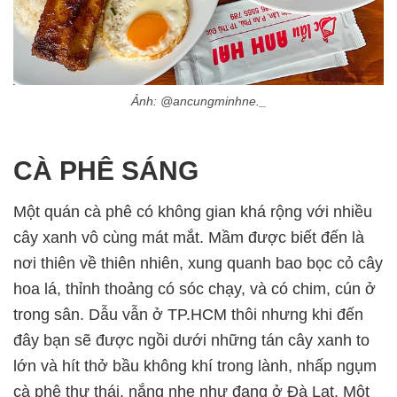
Ảnh: @ancungminhne._
CÀ PHÊ SÁNG
Một quán cà phê có không gian khá rộng với nhiều
cây xanh vô cùng mát mắt. Mầm được biết đến là
nơi thiên về thiên nhiên, xung quanh bao bọc cỏ cây
hoa lá, thỉnh thoảng có sóc chạy, và có chim, cún ở
trong sân. Dẫu vẫn ở TP.HCM thôi nhưng khi đến
đây bạn sẽ được ngồi dưới những tán cây xanh to
lớn và hít thở bầu không khí trong lành, nhấp ngụm
cà phê thư thái, nắng nhẹ như đang ở Đà Lạt. Một