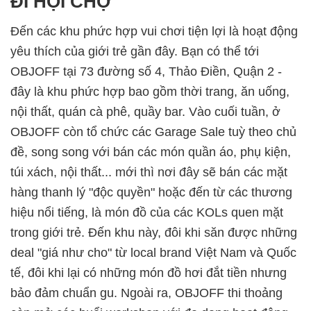
ĐI HỘI CHỢ
Đến các khu phức hợp vui chơi tiện lợi là hoạt động
yêu thích của giới trẻ gần đây. Bạn có thể tới
OBJOFF tại 73 đường số 4, Thảo Điền, Quận 2 -
đây là khu phức hợp bao gồm thời trang, ăn uống,
nội thất, quán cà phê, quầy bar. Vào cuối tuần, ở
OBJOFF còn tổ chức các Garage Sale tuỳ theo chủ
đề, song song với bán các món quần áo, phụ kiện,
túi xách, nội thất... mới thì nơi đây sẽ bán các mặt
hàng thanh lý "độc quyền" hoặc đến từ các thương
hiệu nổi tiếng, là món đồ của các KOLs quen mặt
trong giới trẻ. Đến khu này, đôi khi săn được những
deal "giá như cho" từ local brand Việt Nam và Quốc
tế, đôi khi lại có những món đồ hơi đắt tiền nhưng
bảo đảm chuẩn gu. Ngoài ra, OBJOFF thi thoảng