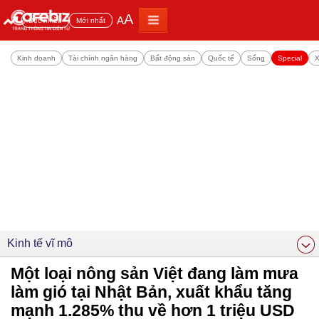
A
A
Đọc nhiều
Mới nhất
Kinh doanh
Tài chính ngân hàng
Bất động sản
Quốc tế
Sống
Special
X
Kinh tế vĩ mô
Một loại nông sản Việt đang làm mưa
làm gió tại Nhật Bản, xuất khẩu tăng
mạnh 1.285% thu về hơn 1 triệu USD