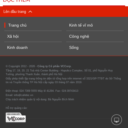
ĐỌC THÊM
Lên đầu trang
Trang chủ
Kinh tế vĩ mô
Xã hội
Công nghệ
Kinh doanh
Sống
© Copyright 2012 - 2026 -
Công ty Cổ phần VCCorp.
Tầng 17, 19, 20, 21 Toà nhà Center Building - Hapulico Complex, Số 01, phố Nguyễn Huy
Tưởng, phường Thanh Xuân, thành phố Hà Nội
Giấy phép thiết lập trang thông tin điện tử tổng hợp trên internet số 3321/GP-TTĐT do Sở Thông
tin và Truyền thông TP Hà Nội cấp ngày 03 tháng 07 năm 2019.
Điện thoại: 024 7309 5555 Máy lẻ 41294. Fax: 024-39743413
Email: info@cafebiz.vn
Chịu trách nhiệm quản lý nội dung: Bà Nguyễn Bích Minh
Hỗ trợ quảng cáo: